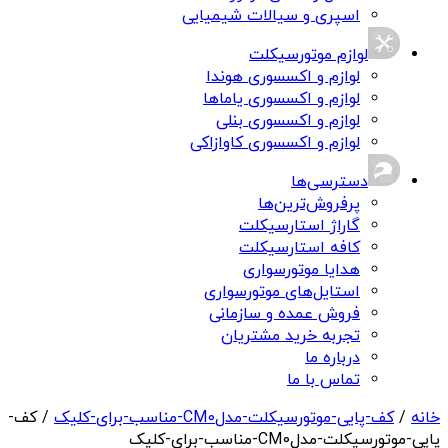
اسپری و سیالات شیمیایی
لوازم موتورسیکلت
لوازم و اکسسوری هوندا
لوازم و اکسسوری یاماها
لوازم و اکسسوری بنلی
لوازم و اکسسوری کاوازاکی
دسترسی‌ها
پرفروش‌ترین‌ها
گاراژ استارسیکلت
کافه استارسیکلت
هدایا موتورسواری
استایل‌های موتورسواری
فروش عمده و سازمانی
تجربه خرید مشتریان
درباره ما
تماس با ما
خانه
/
کف-پایی-موتورسیکلت-مدلCM0-مناسب-برای-کلیک
/ کف-
پایی-موتورسیکلت-مدلCM0-مناسب-برای-کلیک