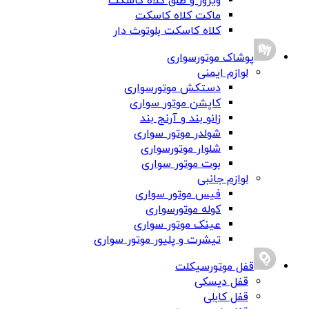
ویزور و طلق کلاه کاسکت
ماکت کلاه کاسکت
کلاه کاسکت بلوتوث دار
پوشاک موتورسواری
لوازم ایمنی
دستکش موتورسواری
کاپشن موتور سواری
زانو بند و آرنج بند
شولدر موتور سواری
شلوار موتورسواری
بوت موتور سواری
لوازم جانبی
فیس موتور سواری
کوله موتورسواری
عینک موتور سواری
تیشرت و پلیور موتور سواری
قفل موتورسیکلت
قفل دیسکی
قفل کابلی