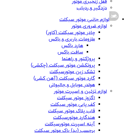
قفل زنجیری موتور
دزدگیر و ردیاب
لوازم جانبی موتور سیکلت
لوازم ضروری موتور
چادر موتور سیکلت (کاور)
ملزومات باربری و باکس
هارد باکس
سافت باکس
پروژکتور و راهنما
پروتکشن موتور سیکلت (چکشی)
تشک زین موتورسیکلت
گارد موتور سیکلت (آهن کشی)
هولدر موبایل و جالیوانی
لوازم تزئین و اسپرت موتور
اگزوز موتور سیکلت
کف پایی موتور سیکلت
قاب پلاک موتور سیکلت
هندگارد موتورسیکلت
آینه اسپرت موتورسیکلت
برچسب (پد) باک موتور سیکلت