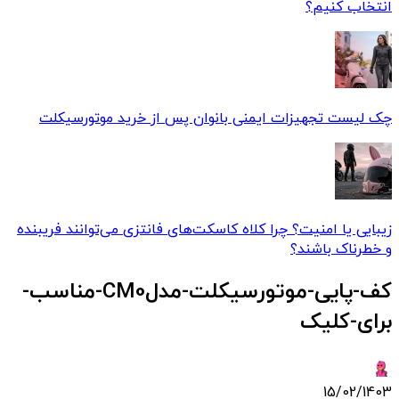
انتخاب کنیم؟
چک لیست تجهیزات ایمنی بانوان پس از خرید موتورسیکلت
زیبایی یا امنیت؟ چرا کلاه‌ کاسکت‌های فانتزی می‌توانند فریبنده
و خطرناک باشند؟
کف-پایی-موتورسیکلت-مدلCM0-مناسب-
برای-کلیک
15/02/1403