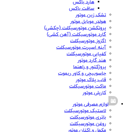
هارد باکس
سافت باکس
تشک زین موتور
هولدر موبایل موتور
پروتکشن موتورسیکلت (چکشی)
گارد موتورسیکلت (آهن کشی)
اگزوز موتورسیکلت
آینه اسپرت موتورسیکلت
کفپایی موتورسیکلت
هند گارد موتور
پروژکتور و راهنما
جاسوییچی و کاور ریموت
قاب پلاک موتور
ماکت موتورسیکلت
کارپلی موتور
لوازم مصرفی موتور
لاستیک موتورسیکلت
باتری موتورسیکلت
روغن موتورسیکلت
مکمل و اکتان موتور