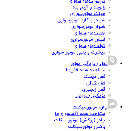
کاپشن موتورسواری
زانوبند و آرنج بند
عینک موتورسواری
شولدر و گارد موتورسواری
شلوار موتورسواری
بوت موتورسواری
فیس موتورسواری
کوله موتورسواری
تیشرت و پلیور موتور سواری
قفل و دزدگیر موتور
مشاهده همه قفل‌ها
قفل دیسک
قفل کابلی
قفل زنجیری
دزدگیر و ردیاب
لوازم موتورسیکلت
مشاهده همه اکسسوری‌ها
چادر (روکش) موتورسیکلت
باکس موتورسیکلت