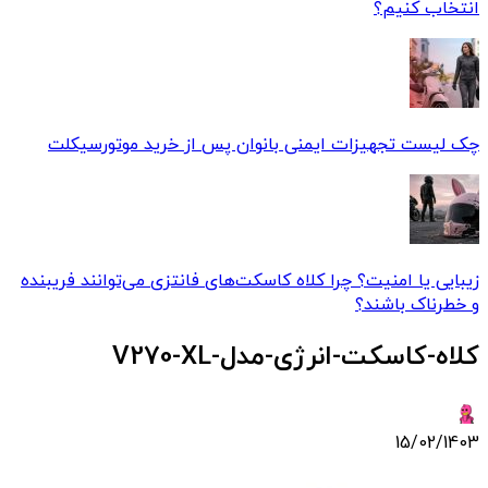
انتخاب کنیم؟
چک لیست تجهیزات ایمنی بانوان پس از خرید موتورسیکلت
زیبایی یا امنیت؟ چرا کلاه‌ کاسکت‌های فانتزی می‌توانند فریبنده
و خطرناک باشند؟
کلاه-کاسکت-انرژی-مدل-V270-XL
15/02/1403