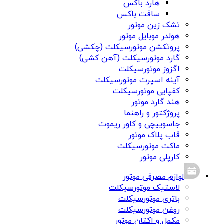
هارد باکس
سافت باکس
تشک زین موتور
هولدر موبایل موتور
پروتکشن موتورسیکلت (چکشی)
گارد موتورسیکلت (آهن کشی)
اگزوز موتورسیکلت
آینه اسپرت موتورسیکلت
کفپایی موتورسیکلت
هند گارد موتور
پروژکتور و راهنما
جاسوییچی و کاور ریموت
قاب پلاک موتور
ماکت موتورسیکلت
کارپلی موتور
لوازم مصرفی موتور
لاستیک موتورسیکلت
باتری موتورسیکلت
روغن موتورسیکلت
مکمل و اکتان موتور