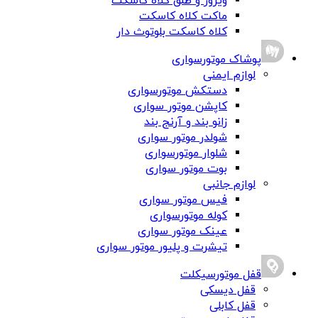
ویزور و طلق کلاه کاسکت
ماکت کلاه کاسکت
کلاه کاسکت بلوتوث دار
پوشاک موتورسواری
لوازم ایمنی
دستکش موتورسواری
کاپشن موتور سواری
زانو بند و آرنج بند
شولدر موتور سواری
شلوار موتورسواری
بوت موتور سواری
لوازم جانبی
فیس موتور سواری
کوله موتورسواری
عینک موتور سواری
تیشرت و پلیور موتور سواری
قفل موتورسیکلت
قفل دیسکی
قفل کابلی