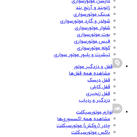
کاپشن موتورسواری
زانوبند و آرنج بند
عینک موتورسواری
شولدر و گارد موتورسواری
شلوار موتورسواری
بوت موتورسواری
فیس موتورسواری
کوله موتورسواری
تیشرت و پلیور موتور سواری
قفل و دزدگیر موتور
مشاهده همه قفل‌ها
قفل دیسک
قفل کابلی
قفل زنجیری
دزدگیر و ردیاب
لوازم موتورسیکلت
مشاهده همه اکسسوری‌ها
چادر (روکش) موتورسیکلت
باکس موتورسیکلت