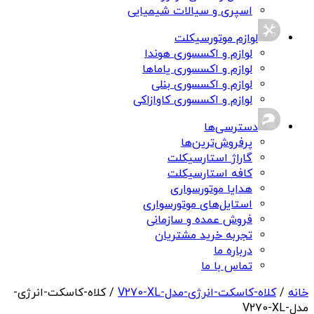
اسپری و سیالات شیمیایی
لوازم موتورسیکلت
لوازم و اکسسوری هوندا
لوازم و اکسسوری یاماها
لوازم و اکسسوری بنلی
لوازم و اکسسوری کاوازاکی
دسترسی‌ها
پرفروش‌ترین‌ها
گاراژ استارسیکلت
کافه استارسیکلت
هدایا موتورسواری
استایل‌های موتورسواری
فروش عمده و سازمانی
تجربه خرید مشتریان
درباره ما
تماس با ما
خانه
/
کلاه-کاسکت-انرژی-مدل-V270-XL
/ کلاه-کاسکت-انرژی-
مدل-V270-XL