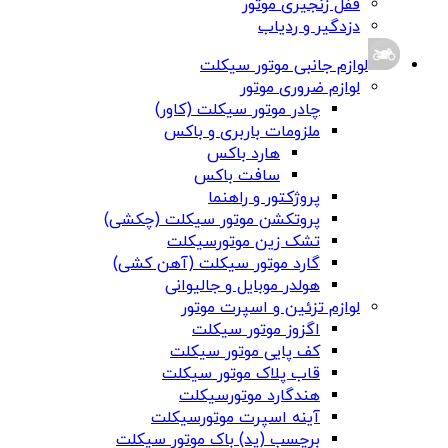
قفل زنجیری موتور
دزدگیر و ردیاب
لوازم جانبی موتور سیکلت
لوازم ضروری موتور
چادر موتور سیکلت (کاور)
ملزومات باربری و باکس
هارد باکس
سافت باکس
پروژکتور و راهنما
پروتکشن موتور سیکلت (چکشی)
تشک زین موتورسیکلت
گارد موتور سیکلت (آهن کشی)
هولدر موبایل و جالیوانی
لوازم تزئین و اسپرت موتور
اگزوز موتور سیکلت
کف پایی موتور سیکلت
قاب پلاک موتور سیکلت
هندگارد موتورسیکلت
آینه اسپرت موتورسیکلت
برچسب (پد) باک موتور سیکلت