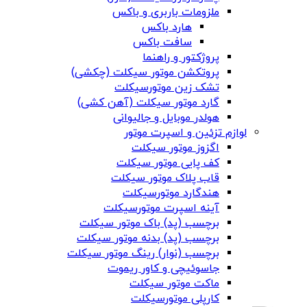
ملزومات باربری و باکس
هارد باکس
سافت باکس
پروژکتور و راهنما
پروتکشن موتور سیکلت (چکشی)
تشک زین موتورسیکلت
گارد موتور سیکلت (آهن کشی)
هولدر موبایل و جالیوانی
لوازم تزئین و اسپرت موتور
اگزوز موتور سیکلت
کف پایی موتور سیکلت
قاب پلاک موتور سیکلت
هندگارد موتورسیکلت
آینه اسپرت موتورسیکلت
برچسب (پد) باک موتور سیکلت
برچسب (پد) بدنه موتور سیکلت
برچسب (نوار) رینگ موتور سیکلت
جاسوئیچی و کاور ریموت
ماکت موتور سیکلت
کارپلی موتورسیکلت