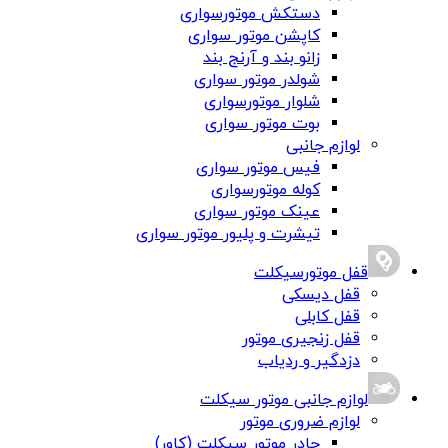
دستکش موتورسواری
کاپشن موتور سواری
زانو بند و آرنج بند
شولدر موتور سواری
شلوار موتورسواری
بوت موتور سواری
لوازم جانبی
فیس موتور سواری
کوله موتورسواری
عینک موتور سواری
تیشرت و پلیور موتور سواری
قفل موتورسیکلت
قفل دیسکی
قفل کابلی
قفل زنجیری موتور
دزدگیر و ردیاب
لوازم جانبی موتور سیکلت
لوازم ضروری موتور
چادر موتور سیکلت (کاور)