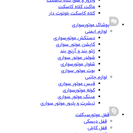
ویزور و طلق کلاه کاسکت
ماکت کلاه کاسکت
کلاه کاسکت بلوتوث دار
پوشاک موتورسواری
لوازم ایمنی
دستکش موتورسواری
کاپشن موتور سواری
زانو بند و آرنج بند
شولدر موتور سواری
شلوار موتورسواری
بوت موتور سواری
لوازم جانبی
فیس موتور سواری
کوله موتورسواری
عینک موتور سواری
تیشرت و پلیور موتور سواری
قفل موتورسیکلت
قفل دیسکی
قفل کابلی