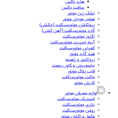
هارد باکس
سافت باکس
تشک زین موتور
هولدر موبایل موتور
پروتکشن موتورسیکلت (چکشی)
گارد موتورسیکلت (آهن کشی)
اگزوز موتورسیکلت
آینه اسپرت موتورسیکلت
کفپایی موتورسیکلت
هند گارد موتور
پروژکتور و راهنما
جاسوییچی و کاور ریموت
قاب پلاک موتور
ماکت موتورسیکلت
کارپلی موتور
لوازم مصرفی موتور
لاستیک موتورسیکلت
باتری موتورسیکلت
روغن موتورسیکلت
مکمل و اکتان موتور