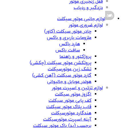
قفل زنجیری موتور
دزدگیر و ردیاب
لوازم جانبی موتور سیکلت
لوازم ضروری موتور
چادر موتور سیکلت (کاور)
ملزومات باربری و باکس
هارد باکس
سافت باکس
پروژکتور و راهنما
پروتکشن موتور سیکلت (چکشی)
تشک زین موتورسیکلت
گارد موتور سیکلت (آهن کشی)
هولدر موبایل و جالیوانی
لوازم تزئین و اسپرت موتور
اگزوز موتور سیکلت
کف پایی موتور سیکلت
قاب پلاک موتور سیکلت
هندگارد موتورسیکلت
آینه اسپرت موتورسیکلت
برچسب (پد) باک موتور سیکلت