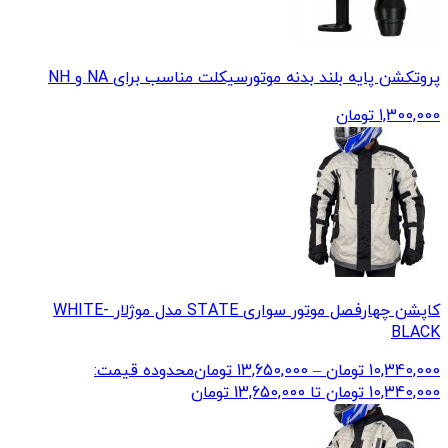
پروتکشن پایه بلند بدنه موتورسیکلت مناسب برای NA و NH
1,300,000
تومان
کاپشن چهارفصل موتور سواری STATE مدل موژلار WHITE-
BLACK
10,340,000
تومان
–
13,650,000
تومان
محدوده قیمت:
10,340,000 تومان تا 13,650,000 تومان