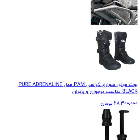
بوت موتور سواری کراسی PAM مدل PURE ADRENALINE
BLACK مناسب نوجوان و بانوان
28,300,000
تومان