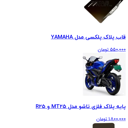
قاب پلاک پلکسی مدل YAMAHA
550,000
تومان
پایه پلاک فلزی تاشو مدل MT25 و R25
1,800,000
تومان