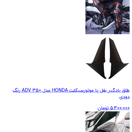
طلق بادگیر بغل پا موتورسیکلت HONDA مدل ADV 350 رنگ
دودی
5,400,000
تومان