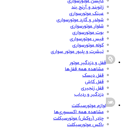
کاپشن موتورسواری
زانوبند و آرنج بند
عینک موتورسواری
شولدر و گارد موتورسواری
شلوار موتورسواری
بوت موتورسواری
فیس موتورسواری
کوله موتورسواری
تیشرت و پلیور موتور سواری
قفل و دزدگیر موتور
مشاهده همه قفل‌ها
قفل دیسک
قفل کابلی
قفل زنجیری
دزدگیر و ردیاب
لوازم موتورسیکلت
مشاهده همه اکسسوری‌ها
چادر (روکش) موتورسیکلت
باکس موتورسیکلت