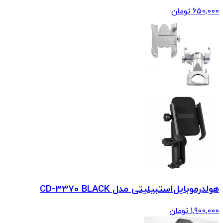
650,000
تومان
هولدر‌موبایل‌استبیلیتی مدل CD-3370 BLACK
1,900,000
تومان