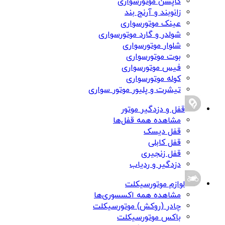
کاپشن موتورسواری
زانوبند و آرنج بند
عینک موتورسواری
شولدر و گارد موتورسواری
شلوار موتورسواری
بوت موتورسواری
فیس موتورسواری
کوله موتورسواری
تیشرت و پلیور موتور سواری
قفل و دزدگیر موتور
مشاهده همه قفل‌ها
قفل دیسک
قفل کابلی
قفل زنجیری
دزدگیر و ردیاب
لوازم موتورسیکلت
مشاهده همه اکسسوری‌ها
چادر (روکش) موتورسیکلت
باکس موتورسیکلت