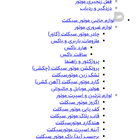
قفل زنجیری موتور
دزدگیر و ردیاب
لوازم جانبی موتور سیکلت
لوازم ضروری موتور
چادر موتور سیکلت (کاور)
ملزومات باربری و باکس
هارد باکس
سافت باکس
پروژکتور و راهنما
پروتکشن موتور سیکلت (چکشی)
تشک زین موتورسیکلت
گارد موتور سیکلت (آهن کشی)
هولدر موبایل و جالیوانی
لوازم تزئین و اسپرت موتور
اگزوز موتور سیکلت
کف پایی موتور سیکلت
قاب پلاک موتور سیکلت
هندگارد موتورسیکلت
آینه اسپرت موتورسیکلت
برچسب (پد) باک موتور سیکلت