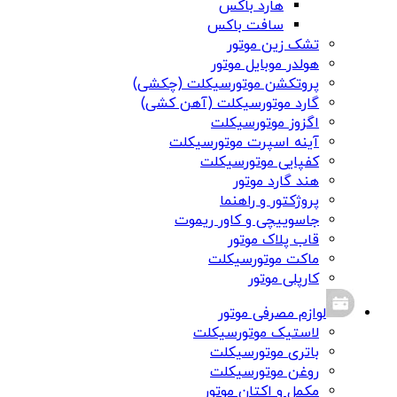
هارد باکس
سافت باکس
تشک زین موتور
هولدر موبایل موتور
پروتکشن موتورسیکلت (چکشی)
گارد موتورسیکلت (آهن کشی)
اگزوز موتورسیکلت
آینه اسپرت موتورسیکلت
کفپایی موتورسیکلت
هند گارد موتور
پروژکتور و راهنما
جاسوییچی و کاور ریموت
قاب پلاک موتور
ماکت موتورسیکلت
کارپلی موتور
لوازم مصرفی موتور
لاستیک موتورسیکلت
باتری موتورسیکلت
روغن موتورسیکلت
مکمل و اکتان موتور