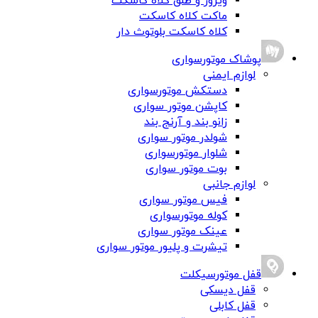
ویزور و طلق کلاه کاسکت
ماکت کلاه کاسکت
کلاه کاسکت بلوتوث دار
پوشاک موتورسواری
لوازم ایمنی
دستکش موتورسواری
کاپشن موتور سواری
زانو بند و آرنج بند
شولدر موتور سواری
شلوار موتورسواری
بوت موتور سواری
لوازم جانبی
فیس موتور سواری
کوله موتورسواری
عینک موتور سواری
تیشرت و پلیور موتور سواری
قفل موتورسیکلت
قفل دیسکی
قفل کابلی