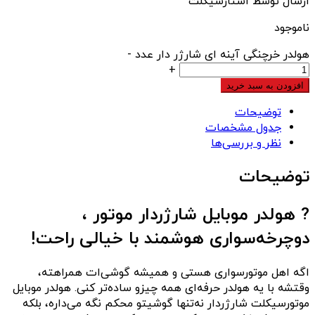
ارسال توسط استارسیکلت
ناموجود
هولدر خرچنگی آینه ای شارژر دار عدد
-
+
افزودن به سبد خرید
توضیحات
جدول مشخصات
نظر و بررسی‌ها
توضیحات
? هولدر موبایل شارژردار موتور ،
دوچرخه‌سواری هوشمند با خیالی راحت!
اگه اهل موتورسواری هستی و همیشه گوشی‌ات همراهته،
وقتشه با یه هولدر حرفه‌ای همه چیزو ساده‌تر کنی. هولدر موبایل
موتورسیکلت شارژردار نه‌تنها گوشیتو محکم نگه می‌داره، بلکه