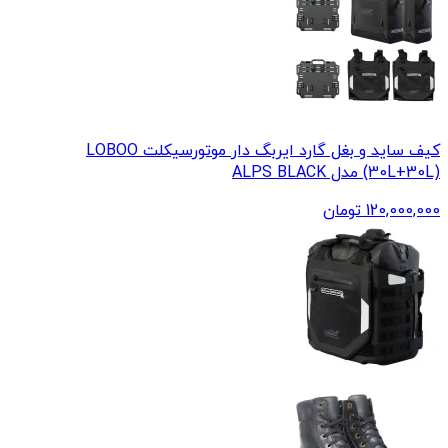
کیف ساید و بغل گارد ایربگ دار موتورسیکلت LOBOO
(30L+30L) مدل ALPS BLACK
120,000,000
تومان