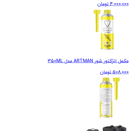
4,000,000
تومان
مکمل انژکتور شور ARTMAN مدل 350ML
508,000
تومان