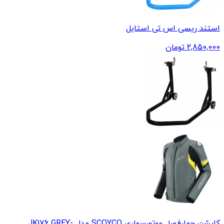
استند ریسی اس تی استایل
2,850,000
تومان
کاپشن چهارفصل موتورسواری SCOYCO مدل JK176 GREY-