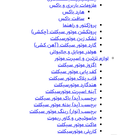
ملزومات باربری و باکس
هارد باکس
سافت باکس
پروژکتور و راهنما
پروتکشن موتور سیکلت (چکشی)
تشک زین موتورسیکلت
گارد موتور سیکلت (آهن کشی)
هولدر موبایل و جالیوانی
لوازم تزئین و اسپرت موتور
اگزوز موتور سیکلت
کف پایی موتور سیکلت
قاب پلاک موتور سیکلت
هندگارد موتورسیکلت
آینه اسپرت موتورسیکلت
برچسب (پد) باک موتور سیکلت
برچسب (پد) بدنه موتور سیکلت
برچسب (نوار) رینگ موتور سیکلت
جاسوئیچی و کاور ریموت
ماکت موتور سیکلت
کارپلی موتورسیکلت