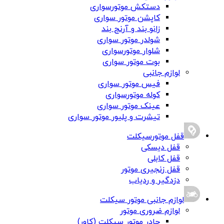
دستکش موتورسواری
کاپشن موتور سواری
زانو بند و آرنج بند
شولدر موتور سواری
شلوار موتورسواری
بوت موتور سواری
لوازم جانبی
فیس موتور سواری
کوله موتورسواری
عینک موتور سواری
تیشرت و پلیور موتور سواری
قفل موتورسیکلت
قفل دیسکی
قفل کابلی
قفل زنجیری موتور
دزدگیر و ردیاب
لوازم جانبی موتور سیکلت
لوازم ضروری موتور
چادر موتور سیکلت (کاور)