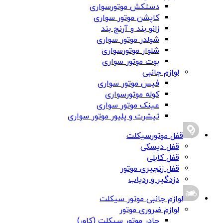
دستکش موتورسواری
کاپشن موتور سواری
زانو بند و آرنج بند
شولدر موتور سواری
شلوار موتورسواری
بوت موتور سواری
لوازم جانبی
فیس موتور سواری
کوله موتورسواری
عینک موتور سواری
تیشرت و پلیور موتور سواری
قفل موتورسیکلت
قفل دیسکی
قفل کابلی
قفل زنجیری موتور
دزدگیر و ردیاب
لوازم جانبی موتور سیکلت
لوازم ضروری موتور
چادر موتور سیکلت (کاور)