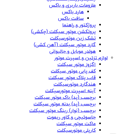
ملزومات باربری و باکس
هارد باکس
سافت باکس
پروژکتور و راهنما
پروتکشن موتور سیکلت (چکشی)
تشک زین موتورسیکلت
گارد موتور سیکلت (آهن کشی)
هولدر موبایل و جالیوانی
لوازم تزئین و اسپرت موتور
اگزوز موتور سیکلت
کف پایی موتور سیکلت
قاب پلاک موتور سیکلت
هندگارد موتورسیکلت
آینه اسپرت موتورسیکلت
برچسب (پد) باک موتور سیکلت
برچسب (پد) بدنه موتور سیکلت
برچسب (نوار) رینگ موتور سیکلت
جاسوئیچی و کاور ریموت
ماکت موتور سیکلت
کارپلی موتورسیکلت