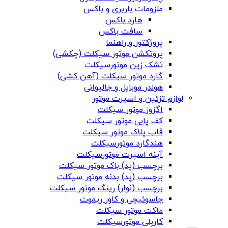
ملزومات باربری و باکس
هارد باکس
سافت باکس
پروژکتور و راهنما
پروتکشن موتور سیکلت (چکشی)
تشک زین موتورسیکلت
گارد موتور سیکلت (آهن کشی)
هولدر موبایل و جالیوانی
لوازم تزئین و اسپرت موتور
اگزوز موتور سیکلت
کف پایی موتور سیکلت
قاب پلاک موتور سیکلت
هندگارد موتورسیکلت
آینه اسپرت موتورسیکلت
برچسب (پد) باک موتور سیکلت
برچسب (پد) بدنه موتور سیکلت
برچسب (نوار) رینگ موتور سیکلت
جاسوئیچی و کاور ریموت
ماکت موتور سیکلت
کارپلی موتورسیکلت