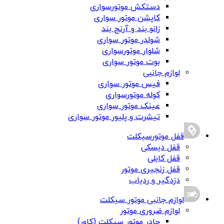
دستکش موتورسواری
کاپشن موتور سواری
زانو بند و آرنج بند
شولدر موتور سواری
شلوار موتورسواری
بوت موتور سواری
لوازم جانبی
فیس موتور سواری
کوله موتورسواری
عینک موتور سواری
تیشرت و پلیور موتور سواری
قفل موتورسیکلت
قفل دیسکی
قفل کابلی
قفل زنجیری موتور
دزدگیر و ردیاب
لوازم جانبی موتور سیکلت
لوازم ضروری موتور
چادر موتور سیکلت (کاور)