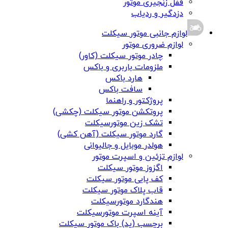
قفل زنجیری موتور
دزدگیر و ردیاب
لوازم جانبی موتور سیکلت
لوازم ضروری موتور
چادر موتور سیکلت (کاور)
ملزومات باربری و باکس
هارد باکس
سافت باکس
پروژکتور و راهنما
پروتکشن موتور سیکلت (چکشی)
تشک زین موتورسیکلت
گارد موتور سیکلت (آهن کشی)
هولدر موبایل و جالیوانی
لوازم تزئین و اسپرت موتور
اگزوز موتور سیکلت
کف پایی موتور سیکلت
قاب پلاک موتور سیکلت
هندگارد موتورسیکلت
آینه اسپرت موتورسیکلت
برچسب (پد) باک موتور سیکلت