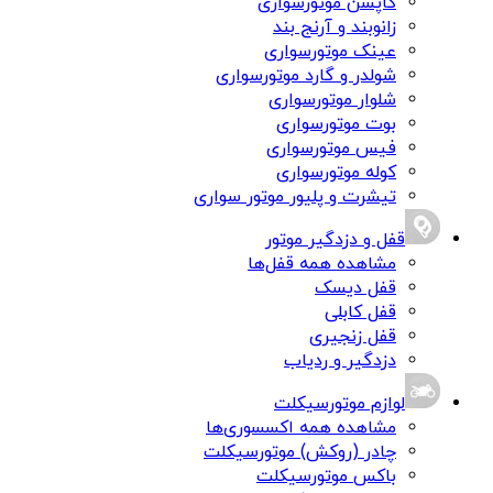
کاپشن موتورسواری
زانوبند و آرنج بند
عینک موتورسواری
شولدر و گارد موتورسواری
شلوار موتورسواری
بوت موتورسواری
فیس موتورسواری
کوله موتورسواری
تیشرت و پلیور موتور سواری
قفل و دزدگیر موتور
مشاهده همه قفل‌ها
قفل دیسک
قفل کابلی
قفل زنجیری
دزدگیر و ردیاب
لوازم موتورسیکلت
مشاهده همه اکسسوری‌ها
چادر (روکش) موتورسیکلت
باکس موتورسیکلت