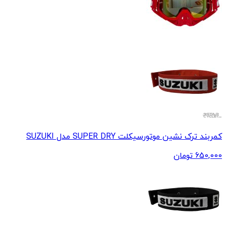
کمربند ترک نشین موتورسیکلت SUPER DRY مدل SUZUKI
650,000
تومان