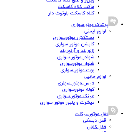
ویزور و طلق کلاه کاسکت
ماکت کلاه کاسکت
کلاه کاسکت بلوتوث دار
پوشاک موتورسواری
لوازم ایمنی
دستکش موتورسواری
کاپشن موتور سواری
زانو بند و آرنج بند
شولدر موتور سواری
شلوار موتورسواری
بوت موتور سواری
لوازم جانبی
فیس موتور سواری
کوله موتورسواری
عینک موتور سواری
تیشرت و پلیور موتور سواری
قفل موتورسیکلت
قفل دیسکی
قفل کابلی