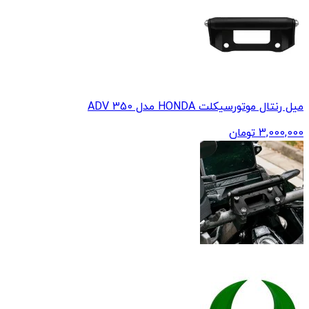
میل رنتال موتورسیکلت HONDA مدل ADV 350
3,000,000
تومان