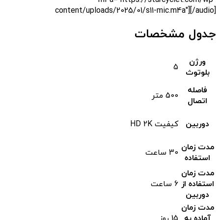
m4a="https://starcyclet.com/wp-
content/uploads/2025/01/s11-mic.m4a"][/audio]
جدول مشخصات
ورژن
5
بلوتوث
فاصله
500 متر
اتصال
دوربین
کیفیت HD 2K
مدت زمان
30 ساعت
استفاده
مدت زمان
استفاده از
6 ساعت
دوربین
مدت زمان
آماده به
15 روز