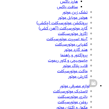
هارد باکس
سافت باکس
تشک زین موتور
هولدر موبایل موتور
پروتکشن موتورسیکلت (چکشی)
گارد موتورسیکلت (آهن کشی)
اگزوز موتورسیکلت
آینه اسپرت موتورسیکلت
کفپایی موتورسیکلت
هند گارد موتور
پروژکتور و راهنما
جاسوییچی و کاور ریموت
قاب پلاک موتور
ماکت موتورسیکلت
کارپلی موتور
لوازم مصرفی موتور
لاستیک موتورسیکلت
باتری موتورسیکلت
روغن موتورسیکلت
مکمل و اکتان موتور