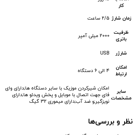
کار
زمان شارژ
2/5 ساعت
ظرفیت
2000 میلی آمپر
باتری
شارژر
USB
امکان
4 الی 6 دستگاه
ارتباط
امکان شیرکردن موزیک با سایر دستگاه ها;دارای وای
سایر
فای جهت اتصال با موبایل و پخش ویدئو ها;دارای
مشخصات
نویزگیر;و ضد آب;دارای میموری 32 گیگ
نظر و بررسی‌ها