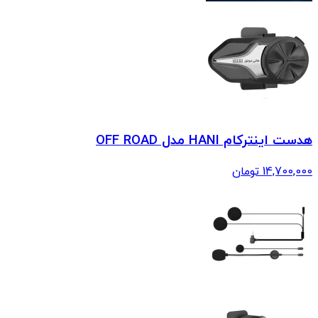
هدست اینترکام HANI مدل OFF ROAD
14,700,000
تومان