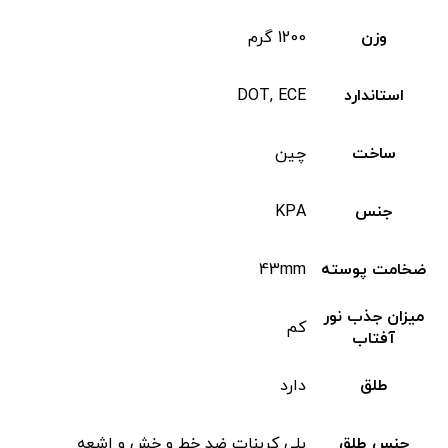
وزن
1200 گرم
استاندارد
DOT, ECE
ساخت
چین
جنس
KPA
ضخامت پوسته
43mm
میزان جذب نور
کم
آفتاب
طلق
دارد
جنس طلق
پلی کربنات ضد خط و خش و اشعه