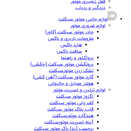
قفل زنجیری موتور
دزدگیر و ردیاب
لوازم جانبی موتور سیکلت
لوازم ضروری موتور
چادر موتور سیکلت (کاور)
ملزومات باربری و باکس
هارد باکس
سافت باکس
پروژکتور و راهنما
پروتکشن موتور سیکلت (چکشی)
تشک زین موتورسیکلت
گارد موتور سیکلت (آهن کشی)
هولدر موبایل و جالیوانی
لوازم تزئین و اسپرت موتور
اگزوز موتور سیکلت
کف پایی موتور سیکلت
قاب پلاک موتور سیکلت
هندگارد موتورسیکلت
آینه اسپرت موتورسیکلت
برچسب (پد) باک موتور سیکلت