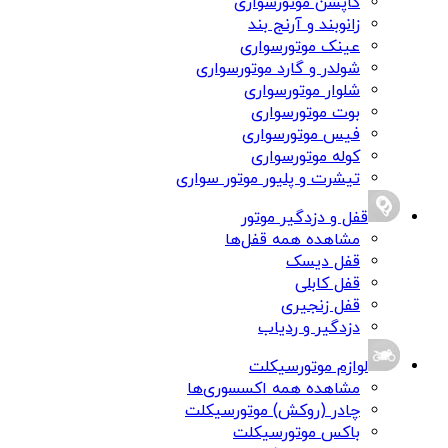
کاپشن موتورسواری
زانوبند و آرنج بند
عینک موتورسواری
شولدر و گارد موتورسواری
شلوار موتورسواری
بوت موتورسواری
فیس موتورسواری
کوله موتورسواری
تیشرت و پلیور موتور سواری
قفل و دزدگیر موتور
مشاهده همه قفل‌ها
قفل دیسک
قفل کابلی
قفل زنجیری
دزدگیر و ردیاب
لوازم موتورسیکلت
مشاهده همه اکسسوری‌ها
چادر (روکش) موتورسیکلت
باکس موتورسیکلت