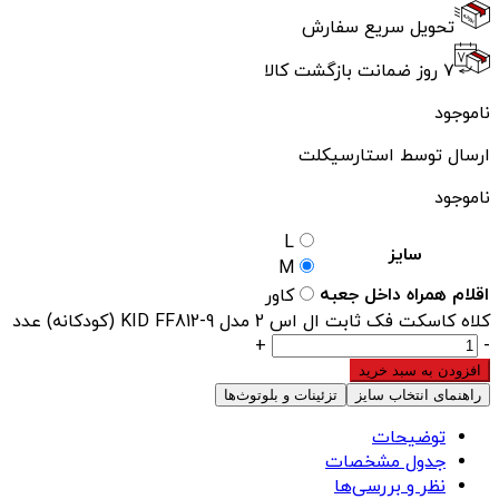
تحویل سریع سفارش
۷ روز ضمانت بازگشت کالا
ناموجود
ارسال توسط استارسیکلت
ناموجود
L
سایز
M
اقلام همراه داخل جعبه
کاور
کلاه کاسکت فک ثابت ال اس 2 مدل KID FF812-9 (کودکانه) عدد
+
-
افزودن به سبد خرید
راهنمای انتخاب سایز
تزئینات و بلوتوث‌ها
توضیحات
جدول مشخصات
نظر و بررسی‌ها