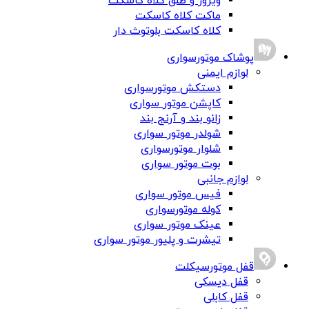
ویزور و طلق کلاه کاسکت
ماکت کلاه کاسکت
کلاه کاسکت بلوتوث دار
پوشاک موتورسواری
لوازم ایمنی
دستکش موتورسواری
کاپشن موتور سواری
زانو بند و آرنج بند
شولدر موتور سواری
شلوار موتورسواری
بوت موتور سواری
لوازم جانبی
فیس موتور سواری
کوله موتورسواری
عینک موتور سواری
تیشرت و پلیور موتور سواری
قفل موتورسیکلت
قفل دیسکی
قفل کابلی