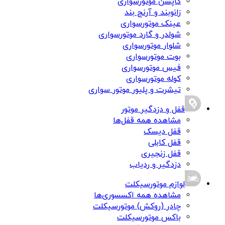
کاپشن موتورسواری
زانوبند و آرنج بند
عینک موتورسواری
شولدر و گارد موتورسواری
شلوار موتورسواری
بوت موتورسواری
فیس موتورسواری
کوله موتورسواری
تیشرت و پلیور موتور سواری
قفل و دزدگیر موتور
مشاهده همه قفل‌ها
قفل دیسک
قفل کابلی
قفل زنجیری
دزدگیر و ردیاب
لوازم موتورسیکلت
مشاهده همه اکسسوری‌ها
چادر (روکش) موتورسیکلت
باکس موتورسیکلت