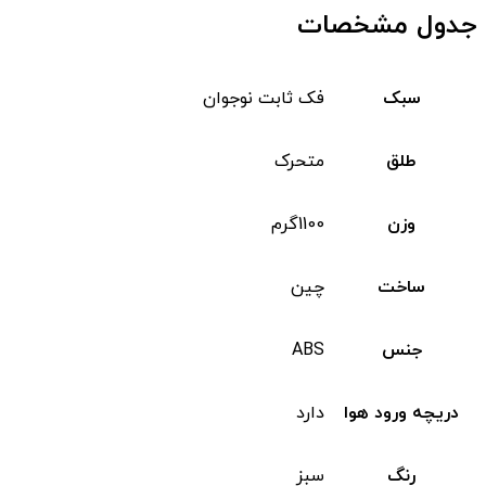
جدول مشخصات
سبک
فک ثابت نوجوان
طلق
متحرک
وزن
1100گرم
ساخت
چین
جنس
ABS
دریچه ورود هوا
دارد
رنگ
سبز