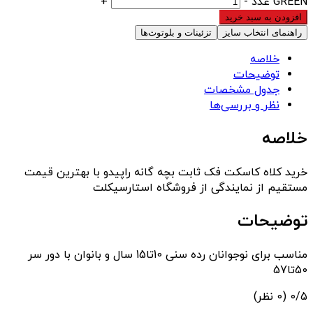
GREEN عدد
-
+
افزودن به سبد خرید
راهنمای انتخاب سایز
تزئینات و بلوتوث‌ها
خلاصه
توضیحات
جدول مشخصات
نظر و بررسی‌ها
خلاصه
خرید کلاه کاسکت فک ثابت بچه گانه راپیدو با بهترین قیمت
مستقیم از نمایندگی از فروشگاه استارسیکلت
توضیحات
مناسب برای نوجوانان رده سنی 10تا15 سال و بانوان با دور سر
50تا57
‫0/5
‫(0 نظر)