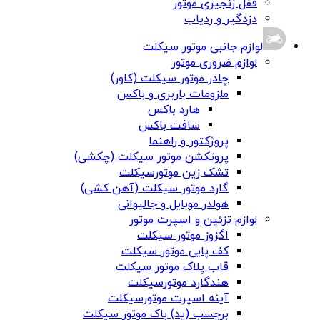
قفل زنجیری موتور
دزدگیر و ردیاب
لوازم جانبی موتور سیکلت
لوازم ضروری موتور
چادر موتور سیکلت (کاور)
ملزومات باربری و باکس
هارد باکس
سافت باکس
پروژکتور و راهنما
پروتکشن موتور سیکلت (چکشی)
تشک زین موتورسیکلت
گارد موتور سیکلت (آهن کشی)
هولدر موبایل و جالیوانی
لوازم تزئین و اسپرت موتور
اگزوز موتور سیکلت
کف پایی موتور سیکلت
قاب پلاک موتور سیکلت
هندگارد موتورسیکلت
آینه اسپرت موتورسیکلت
برچسب (پد) باک موتور سیکلت