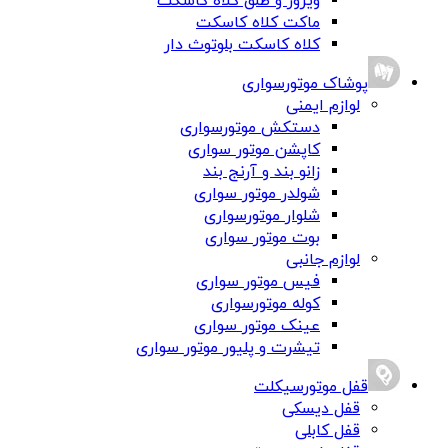
ویزور و طلق کلاه کاسکت
ماکت کلاه کاسکت
کلاه کاسکت بلوتوث دار
پوشاک موتورسواری
لوازم ایمنی
دستکش موتورسواری
کاپشن موتور سواری
زانو بند و آرنج بند
شولدر موتور سواری
شلوار موتورسواری
بوت موتور سواری
لوازم جانبی
فیس موتور سواری
کوله موتورسواری
عینک موتور سواری
تیشرت و پلیور موتور سواری
قفل موتورسیکلت
قفل دیسکی
قفل کابلی