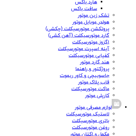
هارد باکس
سافت باکس
تشک زین موتور
هولدر موبایل موتور
پروتکشن موتورسیکلت (چکشی)
گارد موتورسیکلت (آهن کشی)
اگزوز موتورسیکلت
آینه اسپرت موتورسیکلت
کفپایی موتورسیکلت
هند گارد موتور
پروژکتور و راهنما
جاسوییچی و کاور ریموت
قاب پلاک موتور
ماکت موتورسیکلت
کارپلی موتور
لوازم مصرفی موتور
لاستیک موتورسیکلت
باتری موتورسیکلت
روغن موتورسیکلت
مکمل و اکتان موتور