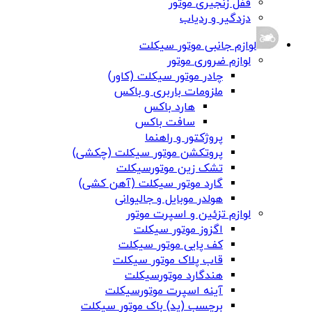
قفل زنجیری موتور
دزدگیر و ردیاب
لوازم جانبی موتور سیکلت
لوازم ضروری موتور
چادر موتور سیکلت (کاور)
ملزومات باربری و باکس
هارد باکس
سافت باکس
پروژکتور و راهنما
پروتکشن موتور سیکلت (چکشی)
تشک زین موتورسیکلت
گارد موتور سیکلت (آهن کشی)
هولدر موبایل و جالیوانی
لوازم تزئین و اسپرت موتور
اگزوز موتور سیکلت
کف پایی موتور سیکلت
قاب پلاک موتور سیکلت
هندگارد موتورسیکلت
آینه اسپرت موتورسیکلت
برچسب (پد) باک موتور سیکلت