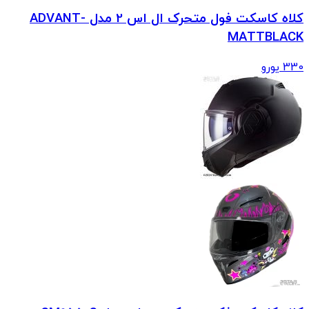
کلاه کاسکت فول متحرک ال اس 2 مدل ADVANT-
MATTBLACK
330
یورو