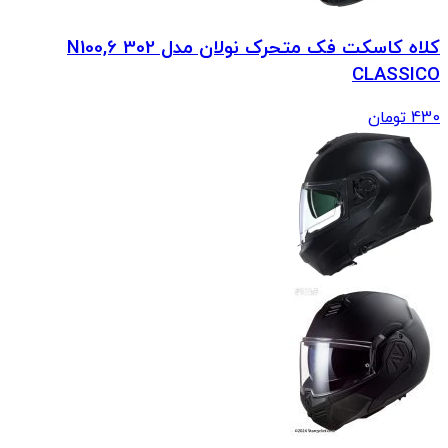
کلاه کاسکت فک متحرک نولان مدل N100,6 302
CLASSICO
430
تومان