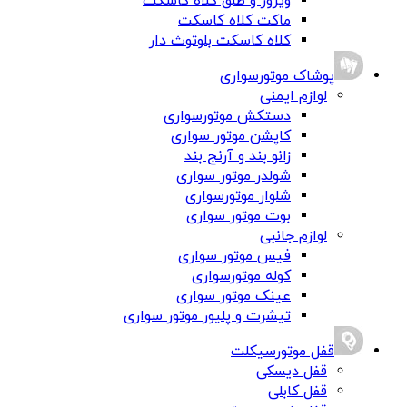
ویزور و طلق کلاه کاسکت
ماکت کلاه کاسکت
کلاه کاسکت بلوتوث دار
پوشاک موتورسواری
لوازم ایمنی
دستکش موتورسواری
کاپشن موتور سواری
زانو بند و آرنج بند
شولدر موتور سواری
شلوار موتورسواری
بوت موتور سواری
لوازم جانبی
فیس موتور سواری
کوله موتورسواری
عینک موتور سواری
تیشرت و پلیور موتور سواری
قفل موتورسیکلت
قفل دیسکی
قفل کابلی