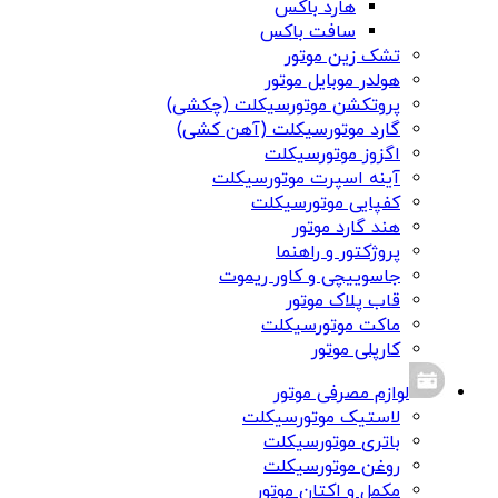
هارد باکس
سافت باکس
تشک زین موتور
هولدر موبایل موتور
پروتکشن موتورسیکلت (چکشی)
گارد موتورسیکلت (آهن کشی)
اگزوز موتورسیکلت
آینه اسپرت موتورسیکلت
کفپایی موتورسیکلت
هند گارد موتور
پروژکتور و راهنما
جاسوییچی و کاور ریموت
قاب پلاک موتور
ماکت موتورسیکلت
کارپلی موتور
لوازم مصرفی موتور
لاستیک موتورسیکلت
باتری موتورسیکلت
روغن موتورسیکلت
مکمل و اکتان موتور