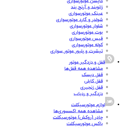
کاپشن موتورسواری
زانوبند و آرنج بند
عینک موتورسواری
شولدر و گارد موتورسواری
شلوار موتورسواری
بوت موتورسواری
فیس موتورسواری
کوله موتورسواری
تیشرت و پلیور موتور سواری
قفل و دزدگیر موتور
مشاهده همه قفل‌ها
قفل دیسک
قفل کابلی
قفل زنجیری
دزدگیر و ردیاب
لوازم موتورسیکلت
مشاهده همه اکسسوری‌ها
چادر (روکش) موتورسیکلت
باکس موتورسیکلت