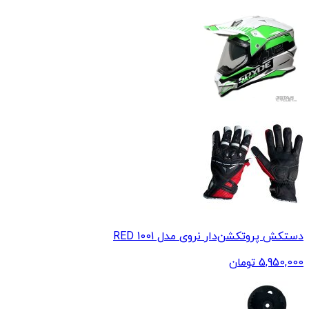
دستکش پروتکشن‌دار نروی مدل 1001 RED
5,950,000
تومان