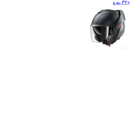
420
یورو