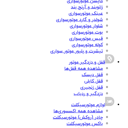
کاپشن موتورسواری
زانوبند و آرنج بند
عینک موتورسواری
شولدر و گارد موتورسواری
شلوار موتورسواری
بوت موتورسواری
فیس موتورسواری
کوله موتورسواری
تیشرت و پلیور موتور سواری
قفل و دزدگیر موتور
مشاهده همه قفل‌ها
قفل دیسک
قفل کابلی
قفل زنجیری
دزدگیر و ردیاب
لوازم موتورسیکلت
مشاهده همه اکسسوری‌ها
چادر (روکش) موتورسیکلت
باکس موتورسیکلت