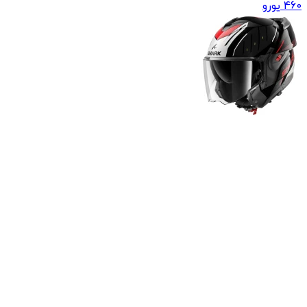
460
یورو