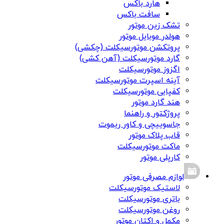
هارد باکس
سافت باکس
تشک زین موتور
هولدر موبایل موتور
پروتکشن موتورسیکلت (چکشی)
گارد موتورسیکلت (آهن کشی)
اگزوز موتورسیکلت
آینه اسپرت موتورسیکلت
کفپایی موتورسیکلت
هند گارد موتور
پروژکتور و راهنما
جاسوییچی و کاور ریموت
قاب پلاک موتور
ماکت موتورسیکلت
کارپلی موتور
لوازم مصرفی موتور
لاستیک موتورسیکلت
باتری موتورسیکلت
روغن موتورسیکلت
مکمل و اکتان موتور