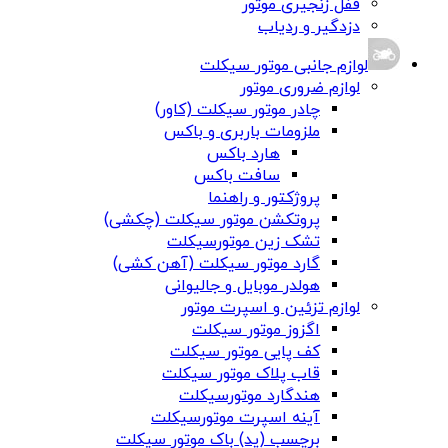
قفل زنجیری موتور
دزدگیر و ردیاب
لوازم جانبی موتور سیکلت
لوازم ضروری موتور
چادر موتور سیکلت (کاور)
ملزومات باربری و باکس
هارد باکس
سافت باکس
پروژکتور و راهنما
پروتکشن موتور سیکلت (چکشی)
تشک زین موتورسیکلت
گارد موتور سیکلت (آهن کشی)
هولدر موبایل و جالیوانی
لوازم تزئین و اسپرت موتور
اگزوز موتور سیکلت
کف پایی موتور سیکلت
قاب پلاک موتور سیکلت
هندگارد موتورسیکلت
آینه اسپرت موتورسیکلت
برچسب (پد) باک موتور سیکلت