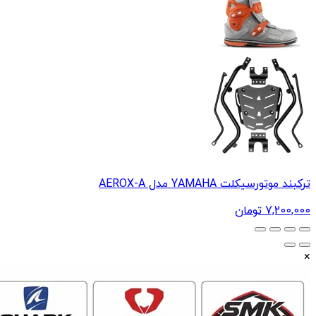
ترکبند موتورسیکلت YAMAHA مدل AEROX-A
7,200,000
تومان
×