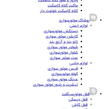
ویزور و طلق کلاه کاسکت
ماکت کلاه کاسکت
کلاه کاسکت بلوتوث دار
پوشاک موتورسواری
لوازم ایمنی
دستکش موتورسواری
کاپشن موتور سواری
زانو بند و آرنج بند
شولدر موتور سواری
شلوار موتورسواری
بوت موتور سواری
لوازم جانبی
فیس موتور سواری
کوله موتورسواری
عینک موتور سواری
تیشرت و پلیور موتور سواری
قفل موتورسیکلت
قفل دیسکی
قفل کابلی