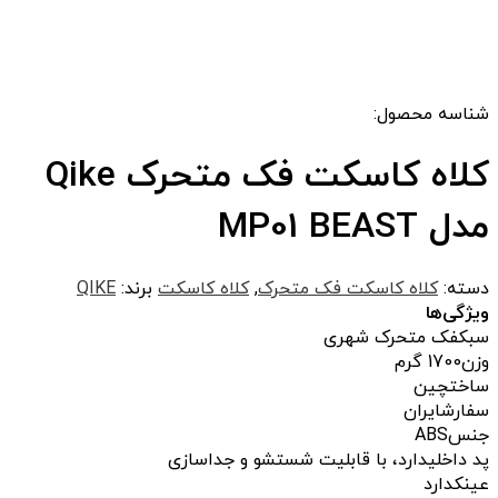
شناسه محصول:
کلاه کاسکت فک متحرک Qike
مدل MP01 BEAST
دسته:
کلاه کاسکت فک متحرک
,
کلاه کاسکت
برند:
QIKE
ویژگی‌ها
سبک
فک متحرک شهری
وزن
1700 گرم
ساخت
چین
سفارش
ایران
جنس
ABS
پد داخلی
دارد، با قابلیت شستشو و جداسازی
عینک
دارد