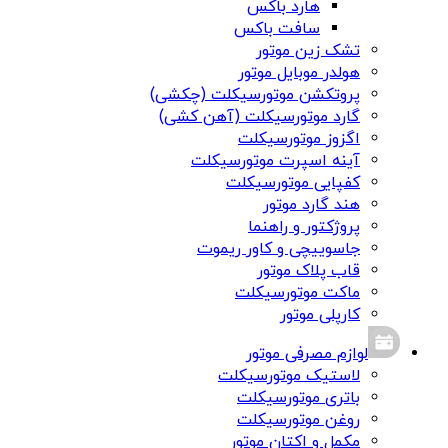
هارد باکس
سافت باکس
تشک زین موتور
هولدر موبایل موتور
پروتکشن موتورسیکلت (چکشی)
گارد موتورسیکلت (آهن کشی)
اگزوز موتورسیکلت
آینه اسپرت موتورسیکلت
کفپایی موتورسیکلت
هند گارد موتور
پروژکتور و راهنما
جاسوییچی و کاور ریموت
قاب پلاک موتور
ماکت موتورسیکلت
کارپلی موتور
لوازم مصرفی موتور
لاستیک موتورسیکلت
باتری موتورسیکلت
روغن موتورسیکلت
مکمل و اکتان موتور