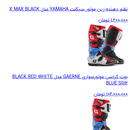
نظم دهنده زین موتور سیکلت YAMAHA مدل X MAX BLACK
1,200,000
تومان
بوت کراسی موتورسواری GAERNE مدل BLACK RED WHITE
BLUE SG12
102,000,000
تومان