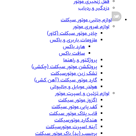
قفل زنجیری موتور
دزدگیر و ردیاب
لوازم جانبی موتور سیکلت
لوازم ضروری موتور
چادر موتور سیکلت (کاور)
ملزومات باربری و باکس
هارد باکس
سافت باکس
پروژکتور و راهنما
پروتکشن موتور سیکلت (چکشی)
تشک زین موتورسیکلت
گارد موتور سیکلت (آهن کشی)
هولدر موبایل و جالیوانی
لوازم تزئین و اسپرت موتور
اگزوز موتور سیکلت
کف پایی موتور سیکلت
قاب پلاک موتور سیکلت
هندگارد موتورسیکلت
آینه اسپرت موتورسیکلت
برچسب (پد) باک موتور سیکلت