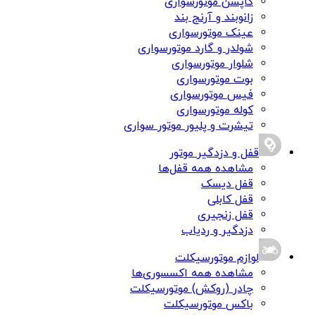
کاپشن موتورسواری
زانوبند و آرنج بند
عینک موتورسواری
شولدر و گارد موتورسواری
شلوار موتورسواری
بوت موتورسواری
فیس موتورسواری
کوله موتورسواری
تیشرت و پلیور موتور سواری
قفل و دزدگیر موتور
مشاهده همه قفل‌ها
قفل دیسک
قفل کابلی
قفل زنجیری
دزدگیر و ردیاب
لوازم موتورسیکلت
مشاهده همه اکسسوری‌ها
چادر (روکش) موتورسیکلت
باکس موتورسیکلت