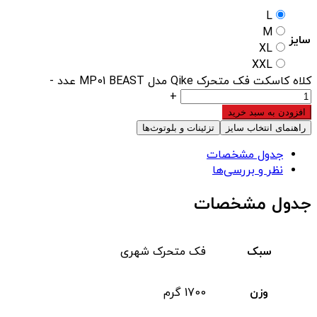
L
M
سایز
XL
XXL
کلاه کاسکت فک متحرک Qike مدل MP01 BEAST عدد
-
+
افزودن به سبد خرید
راهنمای انتخاب سایز
تزئینات و بلوتوث‌ها
جدول مشخصات
نظر و بررسی‌ها
جدول مشخصات
سبک
فک متحرک شهری
وزن
1700 گرم