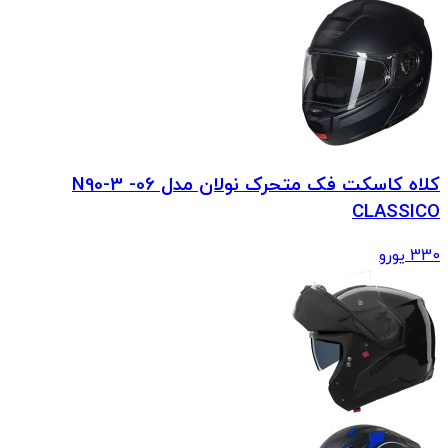
کلاه کاسکت فک متحرک نولان مدل N90-3 -06
CLASSICO
330
یورو