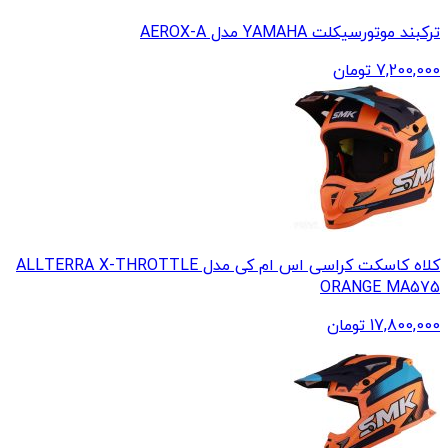
ترکبند موتورسیکلت YAMAHA مدل AEROX-A
7,200,000
تومان
کلاه کاسکت کراسی اس ام کی مدل ALLTERRA X-THROTTLE
ORANGE MA575
17,800,000
تومان