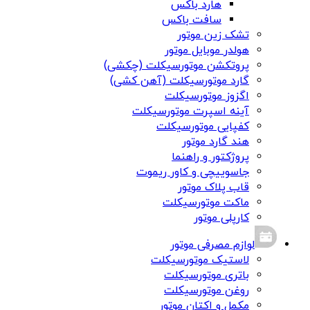
هارد باکس
سافت باکس
تشک زین موتور
هولدر موبایل موتور
پروتکشن موتورسیکلت (چکشی)
گارد موتورسیکلت (آهن کشی)
اگزوز موتورسیکلت
آینه اسپرت موتورسیکلت
کفپایی موتورسیکلت
هند گارد موتور
پروژکتور و راهنما
جاسوییچی و کاور ریموت
قاب پلاک موتور
ماکت موتورسیکلت
کارپلی موتور
لوازم مصرفی موتور
لاستیک موتورسیکلت
باتری موتورسیکلت
روغن موتورسیکلت
مکمل و اکتان موتور