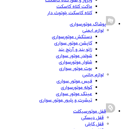
ویزور و طلق کلاه کاسکت
ماکت کلاه کاسکت
کلاه کاسکت بلوتوث دار
پوشاک موتورسواری
لوازم ایمنی
دستکش موتورسواری
کاپشن موتور سواری
زانو بند و آرنج بند
شولدر موتور سواری
شلوار موتورسواری
بوت موتور سواری
لوازم جانبی
فیس موتور سواری
کوله موتورسواری
عینک موتور سواری
تیشرت و پلیور موتور سواری
قفل موتورسیکلت
قفل دیسکی
قفل کابلی