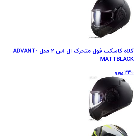
کلاه کاسکت فول متحرک ال اس 2 مدل ADVANT-
MATTBLACK
330
یورو