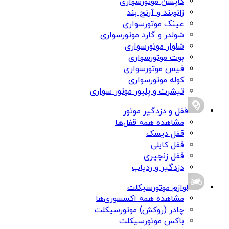
کاپشن موتورسواری
زانوبند و آرنج بند
عینک موتورسواری
شولدر و گارد موتورسواری
شلوار موتورسواری
بوت موتورسواری
فیس موتورسواری
کوله موتورسواری
تیشرت و پلیور موتور سواری
قفل و دزدگیر موتور
مشاهده همه قفل‌ها
قفل دیسک
قفل کابلی
قفل زنجیری
دزدگیر و ردیاب
لوازم موتورسیکلت
مشاهده همه اکسسوری‌ها
چادر (روکش) موتورسیکلت
باکس موتورسیکلت