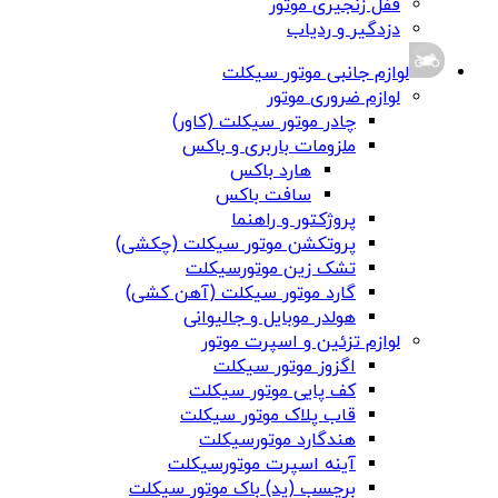
قفل زنجیری موتور
دزدگیر و ردیاب
لوازم جانبی موتور سیکلت
لوازم ضروری موتور
چادر موتور سیکلت (کاور)
ملزومات باربری و باکس
هارد باکس
سافت باکس
پروژکتور و راهنما
پروتکشن موتور سیکلت (چکشی)
تشک زین موتورسیکلت
گارد موتور سیکلت (آهن کشی)
هولدر موبایل و جالیوانی
لوازم تزئین و اسپرت موتور
اگزوز موتور سیکلت
کف پایی موتور سیکلت
قاب پلاک موتور سیکلت
هندگارد موتورسیکلت
آینه اسپرت موتورسیکلت
برچسب (پد) باک موتور سیکلت