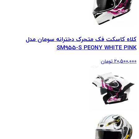
کلاه کاسکت فک متحرک دخترانه سومان مدل
SM955-S PEONY WHITE PINK
20,500,000
تومان