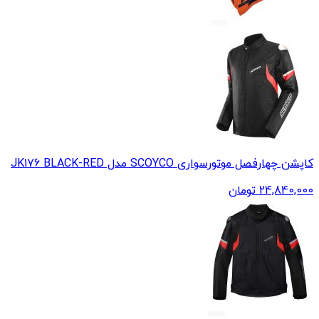
کاپشن چهارفصل موتورسواری SCOYCO مدل JK176 BLACK-RED
24,840,000
تومان