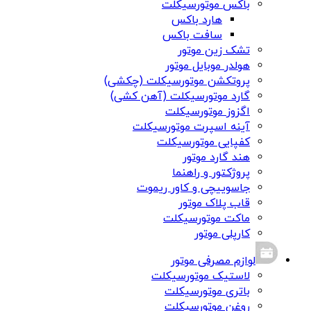
باکس موتورسیکلت
هارد باکس
سافت باکس
تشک زین موتور
هولدر موبایل موتور
پروتکشن موتورسیکلت (چکشی)
گارد موتورسیکلت (آهن کشی)
اگزوز موتورسیکلت
آینه اسپرت موتورسیکلت
کفپایی موتورسیکلت
هند گارد موتور
پروژکتور و راهنما
جاسوییچی و کاور ریموت
قاب پلاک موتور
ماکت موتورسیکلت
کارپلی موتور
لوازم مصرفی موتور
لاستیک موتورسیکلت
باتری موتورسیکلت
روغن موتورسیکلت