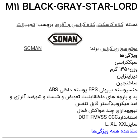
M11 BLACK-GRAY-STAR-LORD
دسته:
کلاه کاسکت
,
کلاه کراسی و آفرود
برچسب:
تجهیزات
موتورسواری کراس
برند:
SOMAN
ویژگی‌ها
سبک
کراسی
وزن
1350 گرم
دیزاین
ژاپن
ساخت
چین
جنس
پوسته بیرونی EPS پوسته داخلی ABS
پد و پارچه های داخل
قایلیت تعویض و شست و شو;ضد آلرژی و
ضد میکروب;آستر قابل تنفس
تهویه
دارای چند هواکش فعال
استاندارد
DOT FMVSS CCC
سایز
L, XL, XXL
مشاهده همه ویژگی‌ها