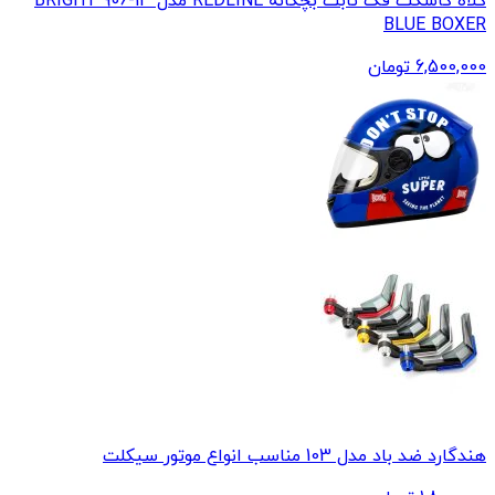
کلاه کاسکت فک ثابت بچگانه REDLINE مدل 13-906 BRIGHT
BLUE BOXER
6,500,000
تومان
هندگارد ضد باد مدل 103 مناسب انواع موتور سيکلت