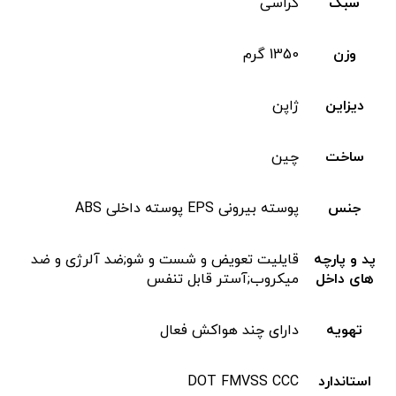
سبک
کراسی
وزن
1350 گرم
دیزاین
ژاپن
ساخت
چین
جنس
پوسته بیرونی EPS پوسته داخلی ABS
پد و پارچه
قایلیت تعویض و شست و شو;ضد آلرژی و ضد
های داخل
میکروب;آستر قابل تنفس
تهویه
دارای چند هواکش فعال
استاندارد
DOT FMVSS CCC