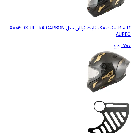
کلاه کاسکت فک ثابت نولان مدل X804 RS ULTRA CARBON
AUREO
700
یورو