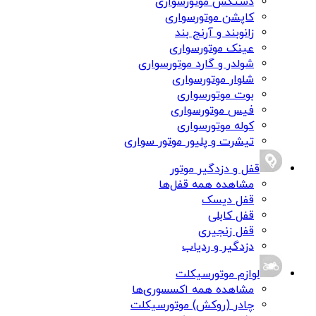
دستکش موتورسواری
کاپشن موتورسواری
زانوبند و آرنج بند
عینک موتورسواری
شولدر و گارد موتورسواری
شلوار موتورسواری
بوت موتورسواری
فیس موتورسواری
کوله موتورسواری
تیشرت و پلیور موتور سواری
قفل و دزدگیر موتور
مشاهده همه قفل‌ها
قفل دیسک
قفل کابلی
قفل زنجیری
دزدگیر و ردیاب
لوازم موتورسیکلت
مشاهده همه اکسسوری‌ها
چادر (روکش) موتورسیکلت