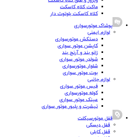
ویزور و طلق کلاه کاسکت
ماکت کلاه کاسکت
کلاه کاسکت بلوتوث دار
پوشاک موتورسواری
لوازم ایمنی
دستکش موتورسواری
کاپشن موتور سواری
زانو بند و آرنج بند
شولدر موتور سواری
شلوار موتورسواری
بوت موتور سواری
لوازم جانبی
فیس موتور سواری
کوله موتورسواری
عینک موتور سواری
تیشرت و پلیور موتور سواری
قفل موتورسیکلت
قفل دیسکی
قفل کابلی