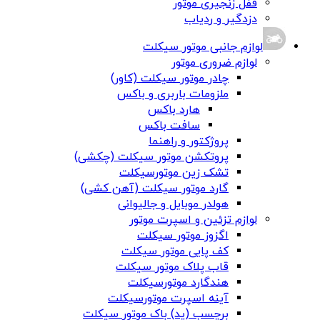
قفل زنجیری موتور
دزدگیر و ردیاب
لوازم جانبی موتور سیکلت
لوازم ضروری موتور
چادر موتور سیکلت (کاور)
ملزومات باربری و باکس
هارد باکس
سافت باکس
پروژکتور و راهنما
پروتکشن موتور سیکلت (چکشی)
تشک زین موتورسیکلت
گارد موتور سیکلت (آهن کشی)
هولدر موبایل و جالیوانی
لوازم تزئین و اسپرت موتور
اگزوز موتور سیکلت
کف پایی موتور سیکلت
قاب پلاک موتور سیکلت
هندگارد موتورسیکلت
آینه اسپرت موتورسیکلت
برچسب (پد) باک موتور سیکلت