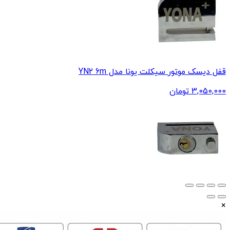
قفل دیسک موتور سیکلت یونا مدل YN2 6m
3,050,000
تومان
×