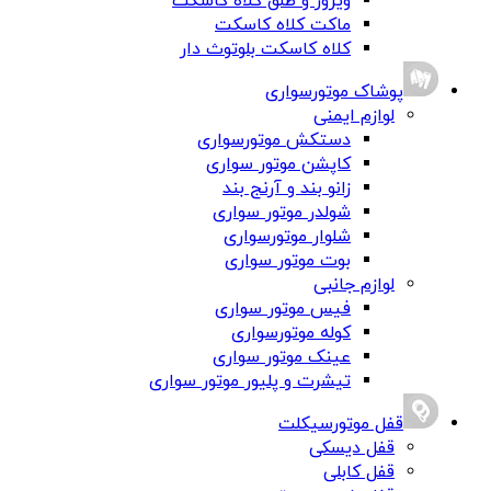
ویزور و طلق کلاه کاسکت
ماکت کلاه کاسکت
کلاه کاسکت بلوتوث دار
پوشاک موتورسواری
لوازم ایمنی
دستکش موتورسواری
کاپشن موتور سواری
زانو بند و آرنج بند
شولدر موتور سواری
شلوار موتورسواری
بوت موتور سواری
لوازم جانبی
فیس موتور سواری
کوله موتورسواری
عینک موتور سواری
تیشرت و پلیور موتور سواری
قفل موتورسیکلت
قفل دیسکی
قفل کابلی