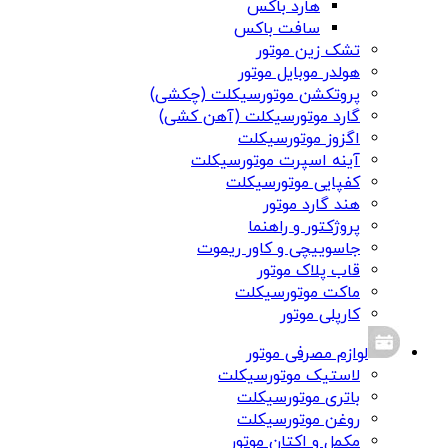
هارد باکس
سافت باکس
تشک زین موتور
هولدر موبایل موتور
پروتکشن موتورسیکلت (چکشی)
گارد موتورسیکلت (آهن کشی)
اگزوز موتورسیکلت
آینه اسپرت موتورسیکلت
کفپایی موتورسیکلت
هند گارد موتور
پروژکتور و راهنما
جاسوییچی و کاور ریموت
قاب پلاک موتور
ماکت موتورسیکلت
کارپلی موتور
لوازم مصرفی موتور
لاستیک موتورسیکلت
باتری موتورسیکلت
روغن موتورسیکلت
مکمل و اکتان موتور