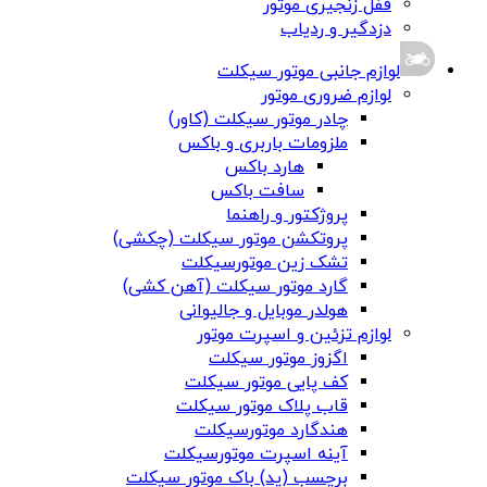
قفل زنجیری موتور
دزدگیر و ردیاب
لوازم جانبی موتور سیکلت
لوازم ضروری موتور
چادر موتور سیکلت (کاور)
ملزومات باربری و باکس
هارد باکس
سافت باکس
پروژکتور و راهنما
پروتکشن موتور سیکلت (چکشی)
تشک زین موتورسیکلت
گارد موتور سیکلت (آهن کشی)
هولدر موبایل و جالیوانی
لوازم تزئین و اسپرت موتور
اگزوز موتور سیکلت
کف پایی موتور سیکلت
قاب پلاک موتور سیکلت
هندگارد موتورسیکلت
آینه اسپرت موتورسیکلت
برچسب (پد) باک موتور سیکلت