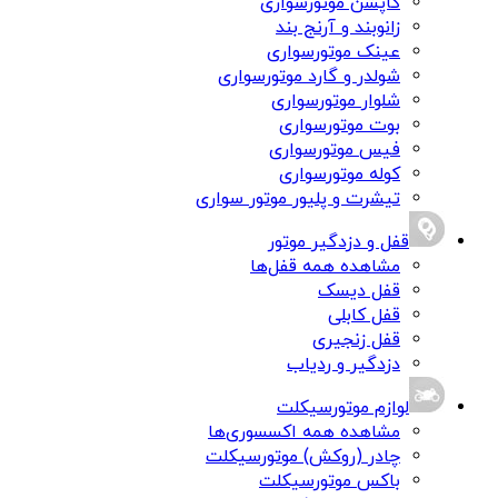
کاپشن موتورسواری
زانوبند و آرنج بند
عینک موتورسواری
شولدر و گارد موتورسواری
شلوار موتورسواری
بوت موتورسواری
فیس موتورسواری
کوله موتورسواری
تیشرت و پلیور موتور سواری
قفل و دزدگیر موتور
مشاهده همه قفل‌ها
قفل دیسک
قفل کابلی
قفل زنجیری
دزدگیر و ردیاب
لوازم موتورسیکلت
مشاهده همه اکسسوری‌ها
چادر (روکش) موتورسیکلت
باکس موتورسیکلت