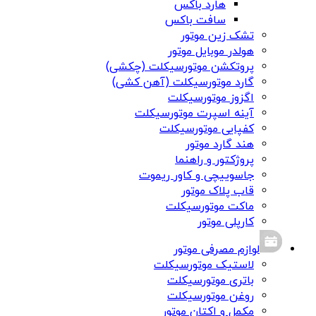
هارد باکس
سافت باکس
تشک زین موتور
هولدر موبایل موتور
پروتکشن موتورسیکلت (چکشی)
گارد موتورسیکلت (آهن کشی)
اگزوز موتورسیکلت
آینه اسپرت موتورسیکلت
کفپایی موتورسیکلت
هند گارد موتور
پروژکتور و راهنما
جاسوییچی و کاور ریموت
قاب پلاک موتور
ماکت موتورسیکلت
کارپلی موتور
لوازم مصرفی موتور
لاستیک موتورسیکلت
باتری موتورسیکلت
روغن موتورسیکلت
مکمل و اکتان موتور