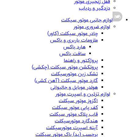
قفل زنجیری موتور
دزدگیر و ردیاب
لوازم جانبی موتور سیکلت
لوازم ضروری موتور
چادر موتور سیکلت (کاور)
ملزومات باربری و باکس
هارد باکس
سافت باکس
پروژکتور و راهنما
پروتکشن موتور سیکلت (چکشی)
تشک زین موتورسیکلت
گارد موتور سیکلت (آهن کشی)
هولدر موبایل و جالیوانی
لوازم تزئین و اسپرت موتور
اگزوز موتور سیکلت
کف پایی موتور سیکلت
قاب پلاک موتور سیکلت
هندگارد موتورسیکلت
آینه اسپرت موتورسیکلت
برچسب (پد) باک موتور سیکلت