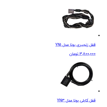
قفل زنجیری یونا مدل YN1
3,800,000
تومان
قفل کابلی یونا مدل YN3