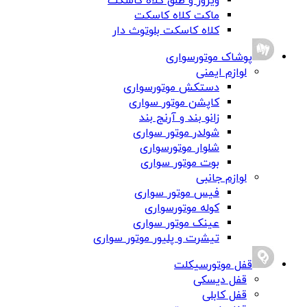
ویزور و طلق کلاه کاسکت
ماکت کلاه کاسکت
کلاه کاسکت بلوتوث دار
پوشاک موتورسواری
لوازم ایمنی
دستکش موتورسواری
کاپشن موتور سواری
زانو بند و آرنج بند
شولدر موتور سواری
شلوار موتورسواری
بوت موتور سواری
لوازم جانبی
فیس موتور سواری
کوله موتورسواری
عینک موتور سواری
تیشرت و پلیور موتور سواری
قفل موتورسیکلت
قفل دیسکی
قفل کابلی