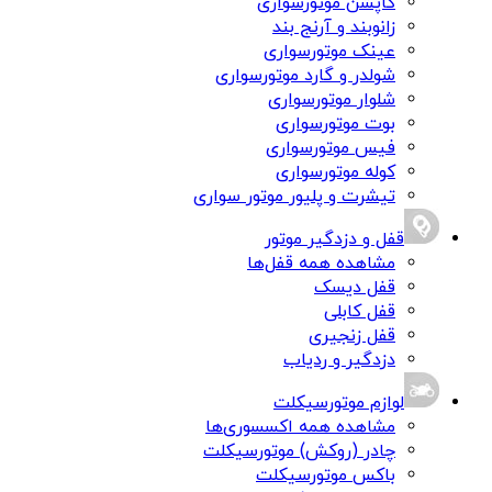
کاپشن موتورسواری
زانوبند و آرنج بند
عینک موتورسواری
شولدر و گارد موتورسواری
شلوار موتورسواری
بوت موتورسواری
فیس موتورسواری
کوله موتورسواری
تیشرت و پلیور موتور سواری
قفل و دزدگیر موتور
مشاهده همه قفل‌ها
قفل دیسک
قفل کابلی
قفل زنجیری
دزدگیر و ردیاب
لوازم موتورسیکلت
مشاهده همه اکسسوری‌ها
چادر (روکش) موتورسیکلت
باکس موتورسیکلت