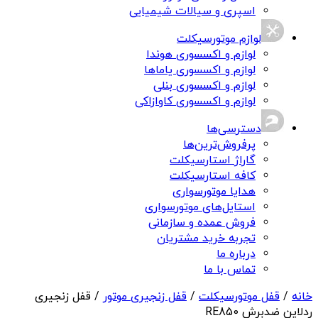
اسپری و سیالات شیمیایی
لوازم موتورسیکلت
لوازم و اکسسوری هوندا
لوازم و اکسسوری یاماها
لوازم و اکسسوری بنلی
لوازم و اکسسوری کاوازاکی
دسترسی‌ها
پرفروش‌ترین‌ها
گاراژ استارسیکلت
کافه استارسیکلت
هدایا موتورسواری
استایل‌های موتورسواری
فروش عمده و سازمانی
تجربه خرید مشتریان
درباره ما
تماس با ما
خانه
/
قفل موتورسیکلت
/
قفل زنجیری موتور
/ قفل زنجیری
ردلاین ضدبرش RE850