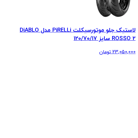
لاستیک جلو موتورسیکلت PiRELLi مدل DiABLO
ROSSO 2 سایز 120/70/17
23,050,000
تومان