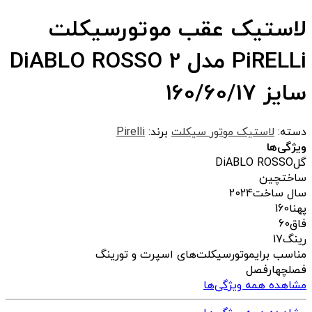
لاستیک عقب موتورسیکلت
PiRELLi مدل DiABLO ROSSO 2
سایز 160/60/17
دسته:
لاستیک موتور سیکلت
برند:
Pirelli
ویژگی‌ها
گل
DiABLO ROSSO
ساخت
چین
سال ساخت
2024
پهنا
160
فاق
60
رینگ
17
مناسب برای
موتورسیکلت‌های اسپرت و تورینگ
فصل
چهارفصل
مشاهده همه ویژگی‌ها