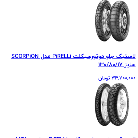
لاستیک جلو موتورسیکلت PiRELLi مدل SCORPiON
سایز 130/80/17
33,700,000
تومان