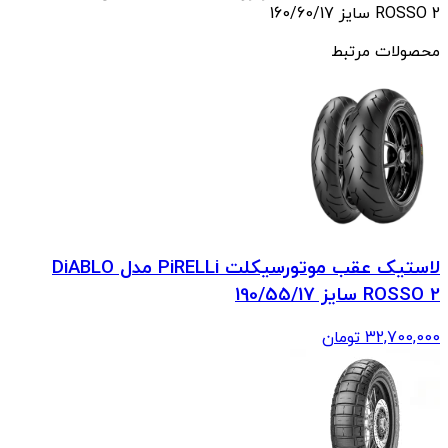
ROSSO 2 سایز 160/60/17
محصولات مرتبط
لاستیک عقب موتورسیکلت PiRELLi مدل DiABLO
ROSSO 2 سایز 190/55/17
32,700,000
تومان