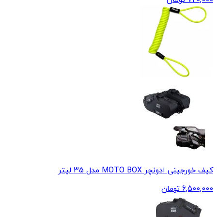
کیف‌ خورجینی ادونچر MOTO BOX مدل 35 لیتر
6,500,000
تومان