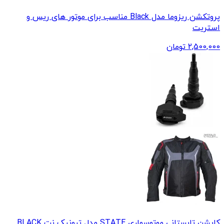
پروتکشن ریزوما مدل Black مناسب برای موتور های ریس و
استریت
2,500,000
تومان
کاپشن تابستانی موتوسواری STATE مدل ترونیک نت BLACK