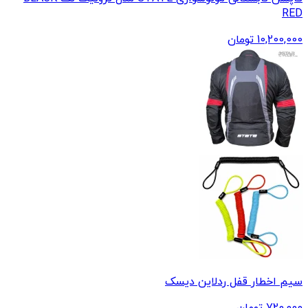
RED
10,200,000
تومان
سیم اخطار قفل ردلاین دیسک
720,000
تومان