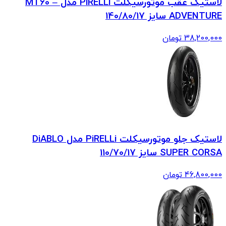
لاستیک عقب موتورسیکلت PiRELLi مدل MT60 –
ADVENTURE سایز 140/80/17
38,200,000
تومان
لاستیک جلو موتورسیکلت PiRELLi مدل DiABLO
SUPER CORSA سایز 110/70/17
46,800,000
تومان