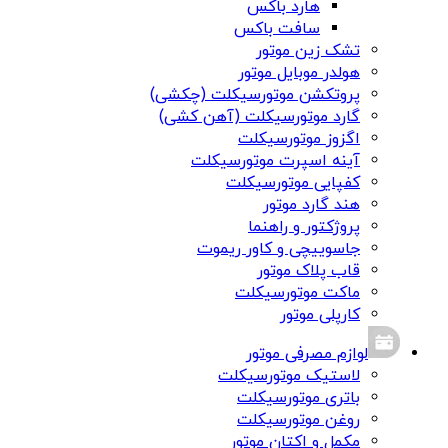
هارد باکس
سافت باکس
تشک زین موتور
هولدر موبایل موتور
پروتکشن موتورسیکلت (چکشی)
گارد موتورسیکلت (آهن کشی)
اگزوز موتورسیکلت
آینه اسپرت موتورسیکلت
کفپایی موتورسیکلت
هند گارد موتور
پروژکتور و راهنما
جاسوییچی و کاور ریموت
قاب پلاک موتور
ماکت موتورسیکلت
کارپلی موتور
لوازم مصرفی موتور
لاستیک موتورسیکلت
باتری موتورسیکلت
روغن موتورسیکلت
مکمل و اکتان موتور