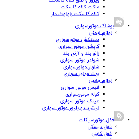
ویزور و طلق کلاه کاسکت
ماکت کلاه کاسکت
کلاه کاسکت بلوتوث دار
پوشاک موتورسواری
لوازم ایمنی
دستکش موتورسواری
کاپشن موتور سواری
زانو بند و آرنج بند
شولدر موتور سواری
شلوار موتورسواری
بوت موتور سواری
لوازم جانبی
فیس موتور سواری
کوله موتورسواری
عینک موتور سواری
تیشرت و پلیور موتور سواری
قفل موتورسیکلت
قفل دیسکی
قفل کابلی