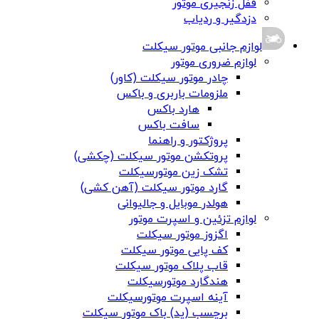
قفل زنجیری موتور
دزدگیر و ردیاب
لوازم جانبی موتور سیکلت
لوازم ضروری موتور
چادر موتور سیکلت (کاور)
ملزومات باربری و باکس
هارد باکس
سافت باکس
پروژکتور و راهنما
پروتکشن موتور سیکلت (چکشی)
تشک زین موتورسیکلت
گارد موتور سیکلت (آهن کشی)
هولدر موبایل و جالیوانی
لوازم تزئین و اسپرت موتور
اگزوز موتور سیکلت
کف پایی موتور سیکلت
قاب پلاک موتور سیکلت
هندگارد موتورسیکلت
آینه اسپرت موتورسیکلت
برچسب (پد) باک موتور سیکلت