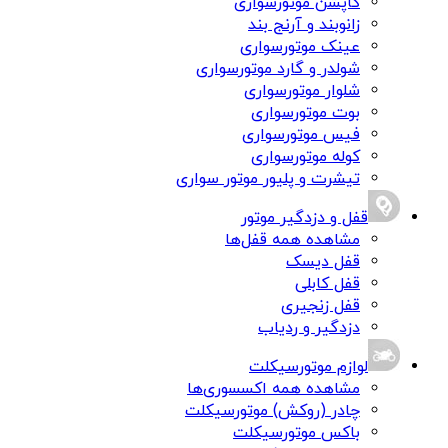
کاپشن موتورسواری
زانوبند و آرنج بند
عینک موتورسواری
شولدر و گارد موتورسواری
شلوار موتورسواری
بوت موتورسواری
فیس موتورسواری
کوله موتورسواری
تیشرت و پلیور موتور سواری
قفل و دزدگیر موتور
مشاهده همه قفل‌ها
قفل دیسک
قفل کابلی
قفل زنجیری
دزدگیر و ردیاب
لوازم موتورسیکلت
مشاهده همه اکسسوری‌ها
چادر (روکش) موتورسیکلت
باکس موتورسیکلت