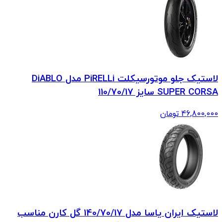
لاستیک جلو موتورسیکلت PiRELLi مدل DiABLO
SUPER CORSA سایز 110/70/17
46,800,000
تومان
لاستیک ایران یاسا مدل 140/70/17 گل کارن مناسب