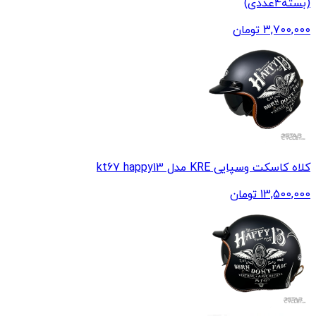
(بسته4‌‌عددی)
3,700,000
تومان
کلاه کاسکت وسپایی KRE مدل kt67 happy13
13,500,000
تومان