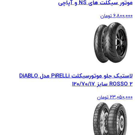
موتور سیکلت های NS و آپاچی
6,800,000
تومان
لاستیک جلو موتورسیکلت PiRELLi مدل DiABLO
ROSSO 2 سایز 120/70/17
23,050,000
تومان