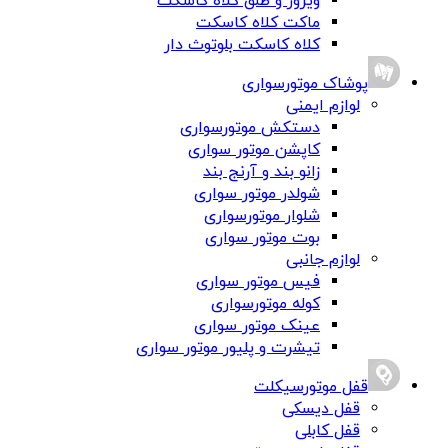
ویزور و طلق کلاه کاسکت
ماکت کلاه کاسکت
کلاه کاسکت بلوتوث دار
پوشاک موتورسواری
لوازم ایمنی
دستکش موتورسواری
کاپشن موتور سواری
زانو بند و آرنج بند
شولدر موتور سواری
شلوار موتورسواری
بوت موتور سواری
لوازم جانبی
فیس موتور سواری
کوله موتورسواری
عینک موتور سواری
تیشرت و پلیور موتور سواری
قفل موتورسیکلت
قفل دیسکی
قفل کابلی