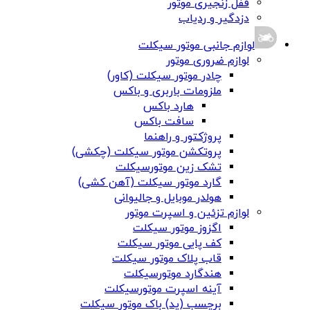
قفل زنجیری موتور
دزدگیر و ردیاب
لوازم جانبی موتور سیکلت
لوازم ضروری موتور
چادر موتور سیکلت (کاور)
ملزومات باربری و باکس
هارد باکس
سافت باکس
پروژکتور و راهنما
پروتکشن موتور سیکلت (چکشی)
تشک زین موتورسیکلت
گارد موتور سیکلت (آهن کشی)
هولدر موبایل و جالیوانی
لوازم تزئین و اسپرت موتور
اگزوز موتور سیکلت
کف پایی موتور سیکلت
قاب پلاک موتور سیکلت
هندگارد موتورسیکلت
آینه اسپرت موتورسیکلت
برچسب (پد) باک موتور سیکلت