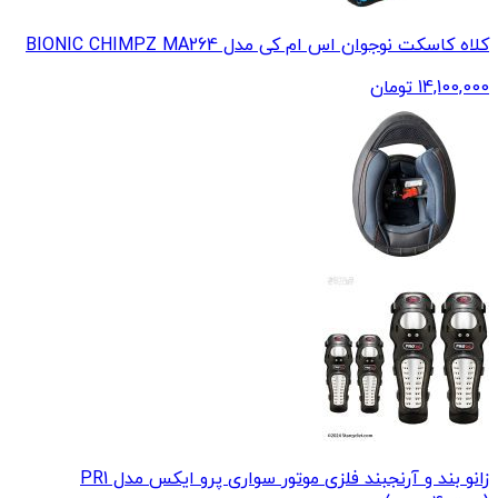
کلاه کاسکت نوجوان اس ام کی مدل BIONIC CHIMPZ MA264
14,100,000
تومان
زانو بند و آرنجبند فلزی موتور سواری پرو ایکس مدل PR1