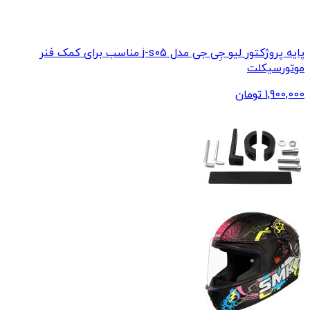
پایه پروژکتور لیو جِی جی مدل j-s05 مناسب برای کمک فنر
موتورسیکلت
1,900,000
تومان