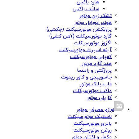
هارد باکس
سافت باکس
تشک زین موتور
هولدر موبایل موتور
پروتکشن موتورسیکلت (چکشی)
گارد موتورسیکلت (آهن کشی)
اگزوز موتورسیکلت
آینه اسپرت موتورسیکلت
کفپایی موتورسیکلت
هند گارد موتور
پروژکتور و راهنما
جاسوییچی و کاور ریموت
قاب پلاک موتور
ماکت موتورسیکلت
کارپلی موتور
لوازم مصرفی موتور
لاستیک موتورسیکلت
باتری موتورسیکلت
روغن موتورسیکلت
مکمل و اکتان موتور