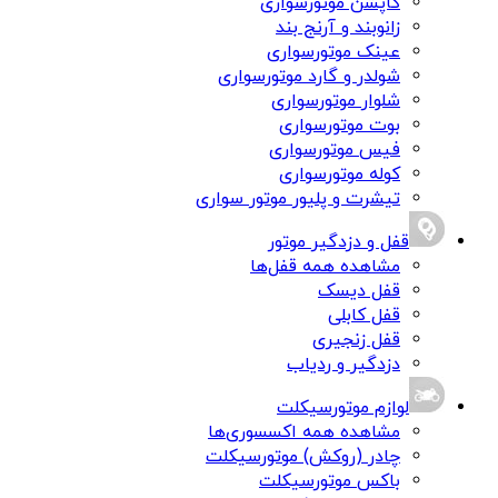
کاپشن موتورسواری
زانوبند و آرنج بند
عینک موتورسواری
شولدر و گارد موتورسواری
شلوار موتورسواری
بوت موتورسواری
فیس موتورسواری
کوله موتورسواری
تیشرت و پلیور موتور سواری
قفل و دزدگیر موتور
مشاهده همه قفل‌ها
قفل دیسک
قفل کابلی
قفل زنجیری
دزدگیر و ردیاب
لوازم موتورسیکلت
مشاهده همه اکسسوری‌ها
چادر (روکش) موتورسیکلت
باکس موتورسیکلت