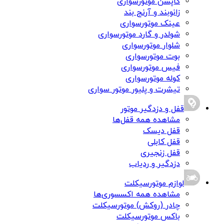
کاپشن موتورسواری
زانوبند و آرنج بند
عینک موتورسواری
شولدر و گارد موتورسواری
شلوار موتورسواری
بوت موتورسواری
فیس موتورسواری
کوله موتورسواری
تیشرت و پلیور موتور سواری
قفل و دزدگیر موتور
مشاهده همه قفل‌ها
قفل دیسک
قفل کابلی
قفل زنجیری
دزدگیر و ردیاب
لوازم موتورسیکلت
مشاهده همه اکسسوری‌ها
چادر (روکش) موتورسیکلت
باکس موتورسیکلت