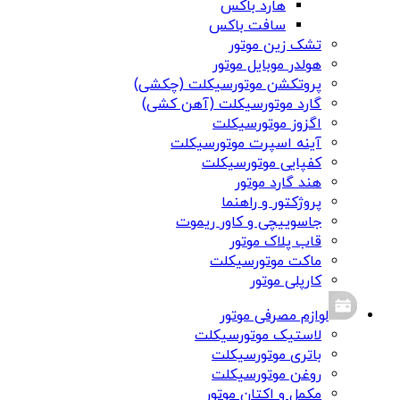
هارد باکس
سافت باکس
تشک زین موتور
هولدر موبایل موتور
پروتکشن موتورسیکلت (چکشی)
گارد موتورسیکلت (آهن کشی)
اگزوز موتورسیکلت
آینه اسپرت موتورسیکلت
کفپایی موتورسیکلت
هند گارد موتور
پروژکتور و راهنما
جاسوییچی و کاور ریموت
قاب پلاک موتور
ماکت موتورسیکلت
کارپلی موتور
لوازم مصرفی موتور
لاستیک موتورسیکلت
باتری موتورسیکلت
روغن موتورسیکلت
مکمل و اکتان موتور