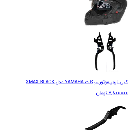
کتی ترمز موتورسیکلت YAMAHA مدل XMAX BLACK
7,800,000
تومان