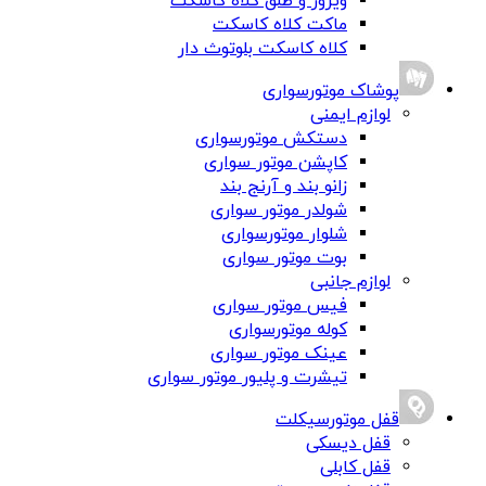
ویزور و طلق کلاه کاسکت
ماکت کلاه کاسکت
کلاه کاسکت بلوتوث دار
پوشاک موتورسواری
لوازم ایمنی
دستکش موتورسواری
کاپشن موتور سواری
زانو بند و آرنج بند
شولدر موتور سواری
شلوار موتورسواری
بوت موتور سواری
لوازم جانبی
فیس موتور سواری
کوله موتورسواری
عینک موتور سواری
تیشرت و پلیور موتور سواری
قفل موتورسیکلت
قفل دیسکی
قفل کابلی