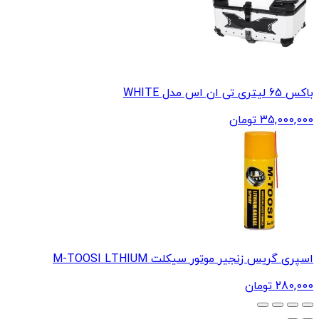
باکس 65 لیتری تی ان اس مدل WHITE
35,000,000
تومان
اسپری گریس زنجیر موتور سیکلت M-TOOSI LTHIUM
280,000
تومان