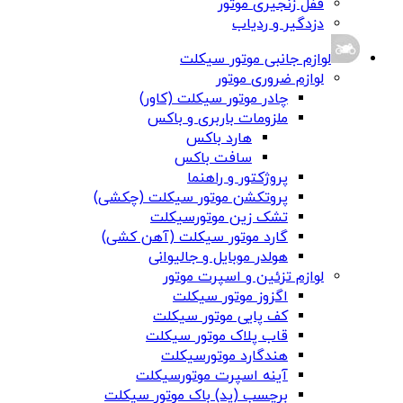
قفل زنجیری موتور
دزدگیر و ردیاب
لوازم جانبی موتور سیکلت
لوازم ضروری موتور
چادر موتور سیکلت (کاور)
ملزومات باربری و باکس
هارد باکس
سافت باکس
پروژکتور و راهنما
پروتکشن موتور سیکلت (چکشی)
تشک زین موتورسیکلت
گارد موتور سیکلت (آهن کشی)
هولدر موبایل و جالیوانی
لوازم تزئین و اسپرت موتور
اگزوز موتور سیکلت
کف پایی موتور سیکلت
قاب پلاک موتور سیکلت
هندگارد موتورسیکلت
آینه اسپرت موتورسیکلت
برچسب (پد) باک موتور سیکلت