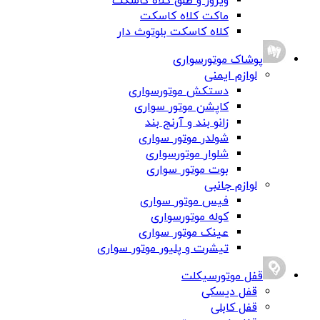
ویزور و طلق کلاه کاسکت
ماکت کلاه کاسکت
کلاه کاسکت بلوتوث دار
پوشاک موتورسواری
لوازم ایمنی
دستکش موتورسواری
کاپشن موتور سواری
زانو بند و آرنج بند
شولدر موتور سواری
شلوار موتورسواری
بوت موتور سواری
لوازم جانبی
فیس موتور سواری
کوله موتورسواری
عینک موتور سواری
تیشرت و پلیور موتور سواری
قفل موتورسیکلت
قفل دیسکی
قفل کابلی