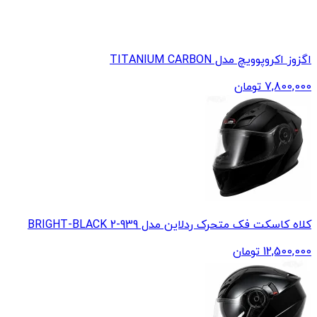
اگزوز اکروپوویچ مدل TITANIUM CARBON
7,800,000
تومان
کلاه کاسکت فک متحرک ردلاین مدل 939-2 BRIGHT-BLACK
12,500,000
تومان