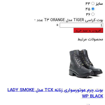
سایز
44
45
46
بوت کراسی TIGER مدل T3 ORANGE عدد
-
+
افزودن به سبد خرید
محصولات مرتبط
بوت چرم موتورسواری زنانه TCX مدل LADY SMOKE
WP BLACK