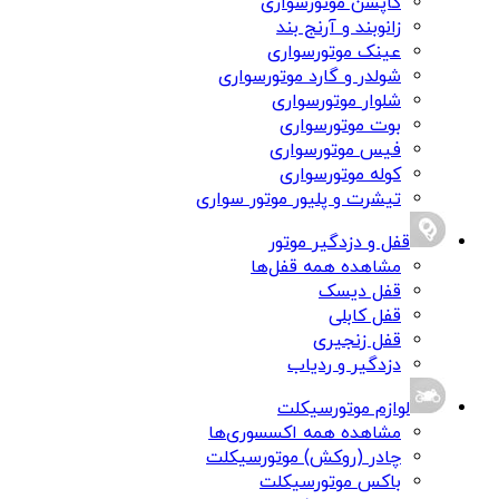
کاپشن موتورسواری
زانوبند و آرنج بند
عینک موتورسواری
شولدر و گارد موتورسواری
شلوار موتورسواری
بوت موتورسواری
فیس موتورسواری
کوله موتورسواری
تیشرت و پلیور موتور سواری
قفل و دزدگیر موتور
مشاهده همه قفل‌ها
قفل دیسک
قفل کابلی
قفل زنجیری
دزدگیر و ردیاب
لوازم موتورسیکلت
مشاهده همه اکسسوری‌ها
چادر (روکش) موتورسیکلت
باکس موتورسیکلت