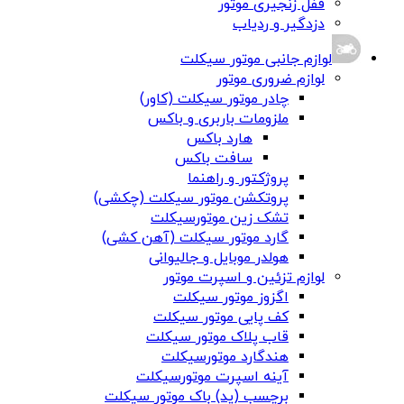
قفل زنجیری موتور
دزدگیر و ردیاب
لوازم جانبی موتور سیکلت
لوازم ضروری موتور
چادر موتور سیکلت (کاور)
ملزومات باربری و باکس
هارد باکس
سافت باکس
پروژکتور و راهنما
پروتکشن موتور سیکلت (چکشی)
تشک زین موتورسیکلت
گارد موتور سیکلت (آهن کشی)
هولدر موبایل و جالیوانی
لوازم تزئین و اسپرت موتور
اگزوز موتور سیکلت
کف پایی موتور سیکلت
قاب پلاک موتور سیکلت
هندگارد موتورسیکلت
آینه اسپرت موتورسیکلت
برچسب (پد) باک موتور سیکلت