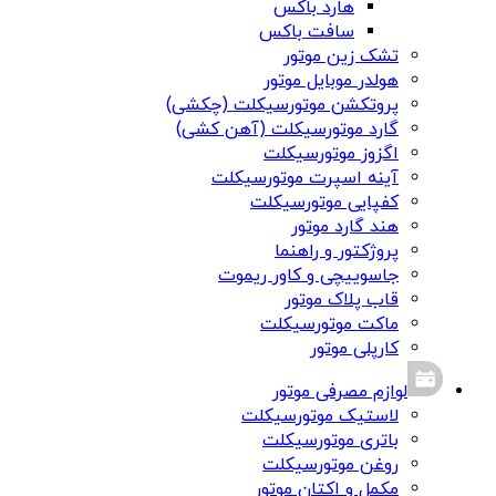
هارد باکس
سافت باکس
تشک زین موتور
هولدر موبایل موتور
پروتکشن موتورسیکلت (چکشی)
گارد موتورسیکلت (آهن کشی)
اگزوز موتورسیکلت
آینه اسپرت موتورسیکلت
کفپایی موتورسیکلت
هند گارد موتور
پروژکتور و راهنما
جاسوییچی و کاور ریموت
قاب پلاک موتور
ماکت موتورسیکلت
کارپلی موتور
لوازم مصرفی موتور
لاستیک موتورسیکلت
باتری موتورسیکلت
روغن موتورسیکلت
مکمل و اکتان موتور