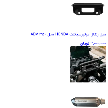
میل رنتال موتورسیکلت HONDA مدل ADV 350
3,000,000
تومان