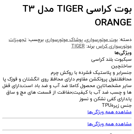
بوت کراسی TIGER مدل T3
ORANGE
دسته:
بوت موتورسواری
,
پوشاک موتورسواری
برچسب:
تجهیزات
موتورسواری کراس
برند:
TIGER
ویژگی‌ها
سبک
بوت بلند کراسی
ساخت
چین
جنس
رابر و پلاستیک فشرده با روکش چرم
محافظت
فول پروتکشن مقاوم دارای محافظ روی انگشتان و قوزک پا
سایر مشخصات
این محصول کاملا ضد آب و ضد باد است,دارای قفل
ها و چسب ضد آب با کیفیت;حفاظت از قسمت های مچ و ساق
پا;دارای کفی نشکن و نسوز
جنس زیره
TPU
مشاهده همه ویژگی‌ها
مشاهده همه ویژگی‌ها