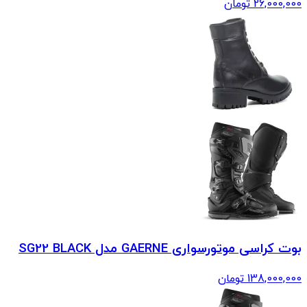
26,000,000
تومان
بوت کراسی موتورسواری GAERNE مدل SG22 BLACK
138,000,000
تومان