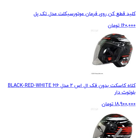
کلید قطع کن روی فرمان موتورسیکلت مدل تک پل
160,000
تومان
کلاه کاسکت بدون فک ال اس 2 مدل 616 BLACK-RED-WHITE
بلوتوث دار
18,900,000
تومان