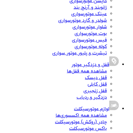
کاپشن موتورسواری
زانوبند و آرنج بند
عینک موتورسواری
شولدر و گارد موتورسواری
شلوار موتورسواری
بوت موتورسواری
فیس موتورسواری
کوله موتورسواری
تیشرت و پلیور موتور سواری
قفل و دزدگیر موتور
مشاهده همه قفل‌ها
قفل دیسک
قفل کابلی
قفل زنجیری
دزدگیر و ردیاب
لوازم موتورسیکلت
مشاهده همه اکسسوری‌ها
چادر (روکش) موتورسیکلت
باکس موتورسیکلت