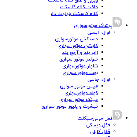
ویزور و طلق کلاه کاسکت
ماکت کلاه کاسکت
کلاه کاسکت بلوتوث دار
پوشاک موتورسواری
لوازم ایمنی
دستکش موتورسواری
کاپشن موتور سواری
زانو بند و آرنج بند
شولدر موتور سواری
شلوار موتورسواری
بوت موتور سواری
لوازم جانبی
فیس موتور سواری
کوله موتورسواری
عینک موتور سواری
تیشرت و پلیور موتور سواری
قفل موتورسیکلت
قفل دیسکی
قفل کابلی