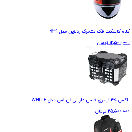
کلاه کاسکت فک متحرک ردلاین مدل 939
12,500,000
تومان
باکس 45 لیتری فنس دار تی ان اس مدل WHITE
25,500,000
تومان