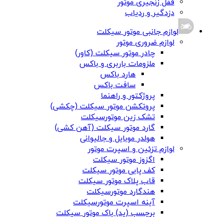
قفل زنجیری موتور
دزدگیر و ردیاب
لوازم جانبی موتور سیکلت
لوازم ضروری موتور
چادر موتور سیکلت (کاور)
ملزومات باربری و باکس
هارد باکس
سافت باکس
پروژکتور و راهنما
پروتکشن موتور سیکلت (چکشی)
تشک زین موتورسیکلت
گارد موتور سیکلت (آهن کشی)
هولدر موبایل و جالیوانی
لوازم تزئین و اسپرت موتور
اگزوز موتور سیکلت
کف پایی موتور سیکلت
قاب پلاک موتور سیکلت
هندگارد موتورسیکلت
آینه اسپرت موتورسیکلت
برچسب (پد) باک موتور سیکلت