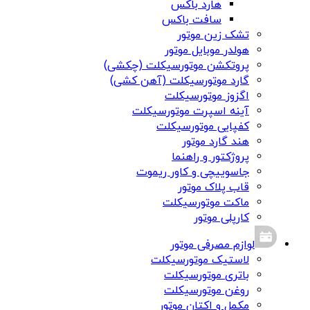
هارد باکس
سافت باکس
تشک زین موتور
هولدر موبایل موتور
پروتکشن موتورسیکلت (چکشی)
گارد موتورسیکلت (آهن کشی)
اگزوز موتورسیکلت
آینه اسپرت موتورسیکلت
کفپایی موتورسیکلت
هند گارد موتور
پروژکتور و راهنما
جاسوییچی و کاور ریموت
قاب پلاک موتور
ماکت موتورسیکلت
کارپلی موتور
لوازم مصرفی موتور
لاستیک موتورسیکلت
باتری موتورسیکلت
روغن موتورسیکلت
مکمل و اکتان موتور