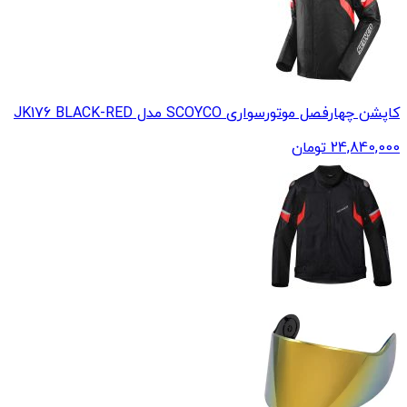
کاپشن چهارفصل موتورسواری SCOYCO مدل JK176 BLACK-RED
24,840,000
تومان