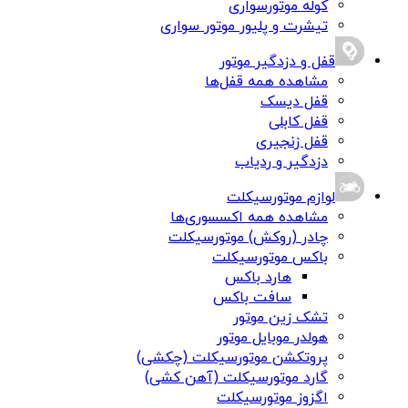
کوله موتورسواری
تیشرت و پلیور موتور سواری
قفل و دزدگیر موتور
مشاهده همه قفل‌ها
قفل دیسک
قفل کابلی
قفل زنجیری
دزدگیر و ردیاب
لوازم موتورسیکلت
مشاهده همه اکسسوری‌ها
چادر (روکش) موتورسیکلت
باکس موتورسیکلت
هارد باکس
سافت باکس
تشک زین موتور
هولدر موبایل موتور
پروتکشن موتورسیکلت (چکشی)
گارد موتورسیکلت (آهن کشی)
اگزوز موتورسیکلت