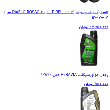
لاستیک جلو موتورسیکلت PiRELLi مدل DiABLO ROSSO 2 سایز
120/70/17
23,050,000
تومان
روغن موتورسیکلت PERAVIA مدل 10W60
550,000
تومان