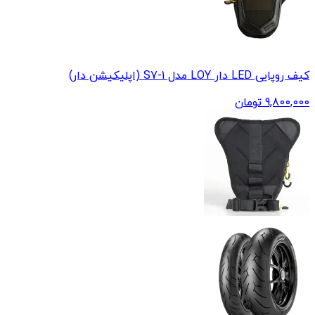
کیف روپایی LED دار LOY مدل S7-1 (اپلیکیشن دار)
9,800,000
تومان