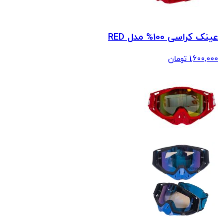
عینک کراسی 100% مدل RED
1,600,000
تومان