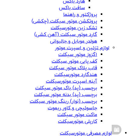
هارد باکس
سافت باکس
پروژکتور و راهنما
پروتکشن موتور سیکلت (چکشی)
تشک زین موتورسیکلت
گارد موتور سیکلت (آهن کشی)
هولدر موبایل و جالیوانی
لوازم تزئین و اسپرت موتور
اگزوز موتور سیکلت
کف پایی موتور سیکلت
قاب پلاک موتور سیکلت
هندگارد موتورسیکلت
آینه اسپرت موتورسیکلت
برچسب (پد) باک موتور سیکلت
برچسب (پد) بدنه موتور سیکلت
برچسب (نوار) رینگ موتور سیکلت
جاسوئیچی و کاور ریموت
ماکت موتور سیکلت
کارپلی موتورسیکلت
لوازم مصرفی موتورسیکلت