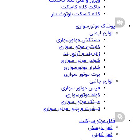
ویزور و طلق کلاه کاسکت
ماکت کلاه کاسکت
کلاه کاسکت بلوتوث دار
پوشاک موتورسواری
لوازم ایمنی
دستکش موتورسواری
کاپشن موتور سواری
زانو بند و آرنج بند
شولدر موتور سواری
شلوار موتورسواری
بوت موتور سواری
لوازم جانبی
فیس موتور سواری
کوله موتورسواری
عینک موتور سواری
تیشرت و پلیور موتور سواری
قفل موتورسیکلت
قفل دیسکی
قفل کابلی