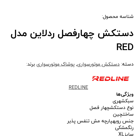
شناسه محصول:
دستکش چهارفصل ردلاین مدل
RED
دسته:
دستکش موتورسواری
,
پوشاک موتورسواری
برند:
REDLINE
ویژگی‌ها
سبک
شهری
نوع دستکش
چهار فصل
ساخت
چین
جنس رویه
پارچه مش تنفس پذیر
رنگ
مشکی
سایز
XL