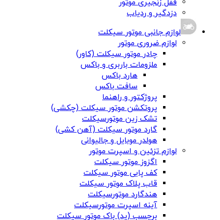
قفل زنجیری موتور
دزدگیر و ردیاب
لوازم جانبی موتور سیکلت
لوازم ضروری موتور
چادر موتور سیکلت (کاور)
ملزومات باربری و باکس
هارد باکس
سافت باکس
پروژکتور و راهنما
پروتکشن موتور سیکلت (چکشی)
تشک زین موتورسیکلت
گارد موتور سیکلت (آهن کشی)
هولدر موبایل و جالیوانی
لوازم تزئین و اسپرت موتور
اگزوز موتور سیکلت
کف پایی موتور سیکلت
قاب پلاک موتور سیکلت
هندگارد موتورسیکلت
آینه اسپرت موتورسیکلت
برچسب (پد) باک موتور سیکلت