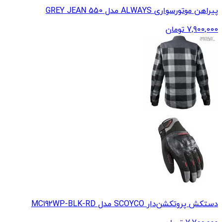
پیراهن موتورسواری ALWAYS مدل 550 GREY JEAN
7,900,000
تومان
دستکش پروتکشن‌دار SCOYCO مدل MC192WP-BLK-RD