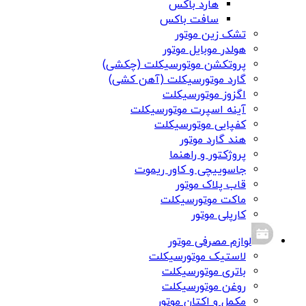
هارد باکس
سافت باکس
تشک زین موتور
هولدر موبایل موتور
پروتکشن موتورسیکلت (چکشی)
گارد موتورسیکلت (آهن کشی)
اگزوز موتورسیکلت
آینه اسپرت موتورسیکلت
کفپایی موتورسیکلت
هند گارد موتور
پروژکتور و راهنما
جاسوییچی و کاور ریموت
قاب پلاک موتور
ماکت موتورسیکلت
کارپلی موتور
لوازم مصرفی موتور
لاستیک موتورسیکلت
باتری موتورسیکلت
روغن موتورسیکلت
مکمل و اکتان موتور