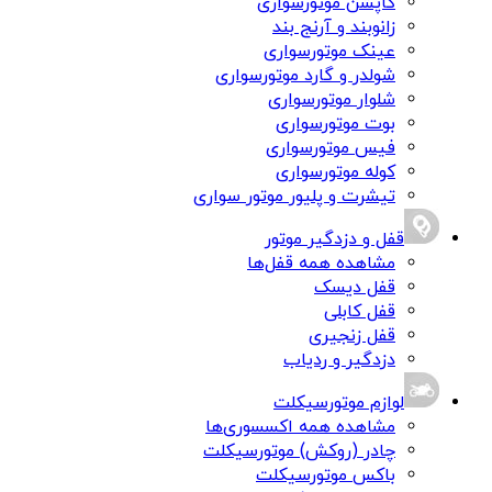
کاپشن موتورسواری
زانوبند و آرنج بند
عینک موتورسواری
شولدر و گارد موتورسواری
شلوار موتورسواری
بوت موتورسواری
فیس موتورسواری
کوله موتورسواری
تیشرت و پلیور موتور سواری
قفل و دزدگیر موتور
مشاهده همه قفل‌ها
قفل دیسک
قفل کابلی
قفل زنجیری
دزدگیر و ردیاب
لوازم موتورسیکلت
مشاهده همه اکسسوری‌ها
چادر (روکش) موتورسیکلت
باکس موتورسیکلت