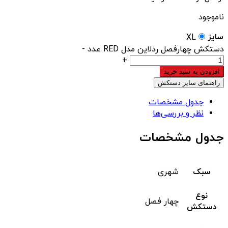
ناموجود
سایز
XL
دستکش چهارفصل ردلاین مدل RED عدد
-
+
افزودن به سبد خرید
راهنمای سایز دستکش
جدول مشخصات
نظر و بررسی‌ها
جدول مشخصات
سبک
شهری
نوع
چهار فصل
دستکش