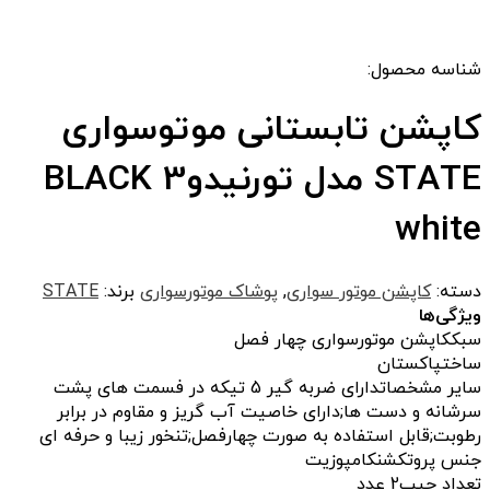
شناسه محصول:
کاپشن تابستانی موتوسواری
STATE مدل تورنیدو3 BLACK
white
دسته:
کاپشن موتور سواری
,
پوشاک موتورسواری
برند:
STATE
ویژگی‌ها
سبک
کاپشن موتورسواری چهار فصل
ساخت
پاکستان
سایر مشخصات
دارای ضربه گیر 5 تیکه در فسمت های پشت
سرشانه و دست ها;دارای خاصیت آب گریز و مقاوم در برابر
رطوبت;قابل استفاده به صورت چهارفصل;تنخور زیبا و حرفه ای
جنس پروتکشن
کامپوزیت
تعداد جیب
2 عدد