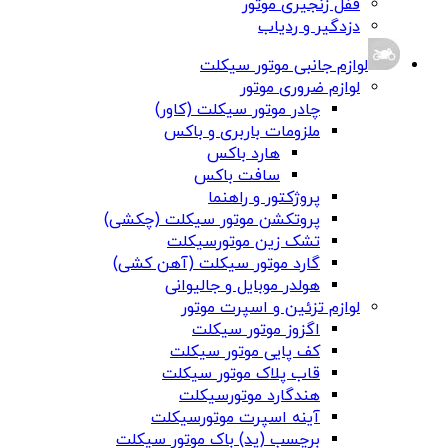
قفل زنجیری موتور
دزدگیر و ردیاب
لوازم جانبی موتور سیکلت
لوازم ضروری موتور
چادر موتور سیکلت (کاور)
ملزومات باربری و باکس
هارد باکس
سافت باکس
پروژکتور و راهنما
پروتکشن موتور سیکلت (چکشی)
تشک زین موتورسیکلت
گارد موتور سیکلت (آهن کشی)
هولدر موبایل و جالیوانی
لوازم تزئین و اسپرت موتور
اگزوز موتور سیکلت
کف پایی موتور سیکلت
قاب پلاک موتور سیکلت
هندگارد موتورسیکلت
آینه اسپرت موتورسیکلت
برچسب (پد) باک موتور سیکلت