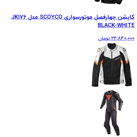
کاپشن چهارفصل موتورسواری SCOYCO مدل JK176
BLACK-WHITE
24,840,000
تومان