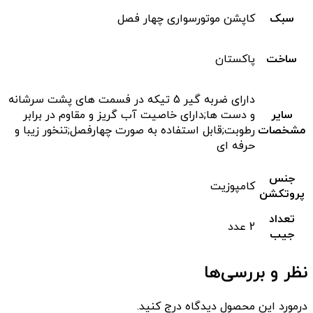
سبک
کاپشن موتورسواری چهار فصل
ساخت
پاکستان
دارای ضربه گیر 5 تیکه در فسمت های پشت سرشانه
سایر
و دست ها;دارای خاصیت آب گریز و مقاوم در برابر
مشخصات
رطوبت;قابل استفاده به صورت چهارفصل;تنخور زیبا و
حرفه ای
جنس
کامپوزیت
پروتکشن
تعداد
2 عدد
جیب
نظر و بررسی‌ها
درمورد این محصول دیدگاه درج کنید.