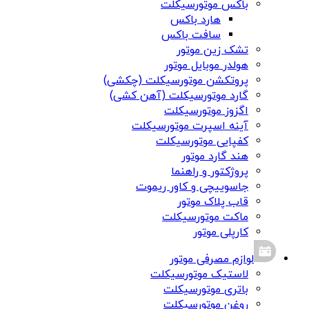
باکس موتورسیکلت
هارد باکس
سافت باکس
تشک زین موتور
هولدر موبایل موتور
پروتکشن موتورسیکلت (چکشی)
گارد موتورسیکلت (آهن کشی)
اگزوز موتورسیکلت
آینه اسپرت موتورسیکلت
کفپایی موتورسیکلت
هند گارد موتور
پروژکتور و راهنما
جاسوییچی و کاور ریموت
قاب پلاک موتور
ماکت موتورسیکلت
کارپلی موتور
لوازم مصرفی موتور
لاستیک موتورسیکلت
باتری موتورسیکلت
روغن موتورسیکلت