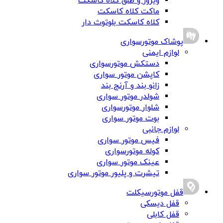
ویزور و طلق کلاه کاسکت
ماکت کلاه کاسکت
کلاه کاسکت بلوتوث دار
پوشاک موتورسواری
لوازم ایمنی
دستکش موتورسواری
کاپشن موتور سواری
زانو بند و آرنج بند
شولدر موتور سواری
شلوار موتورسواری
بوت موتور سواری
لوازم جانبی
فیس موتور سواری
کوله موتورسواری
عینک موتور سواری
تیشرت و پلیور موتور سواری
قفل موتورسیکلت
قفل دیسکی
قفل کابلی