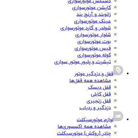
دستکش موتورسواری
کاپشن موتورسواری
زانوبند و آرنج بند
عینک موتورسواری
شولدر و گارد موتورسواری
شلوار موتورسواری
بوت موتورسواری
فیس موتورسواری
کوله موتورسواری
تیشرت و پلیور موتور سواری
قفل و دزدگیر موتور
مشاهده همه قفل‌ها
قفل دیسک
قفل کابلی
قفل زنجیری
دزدگیر و ردیاب
لوازم موتورسیکلت
مشاهده همه اکسسوری‌ها
چادر (روکش) موتورسیکلت