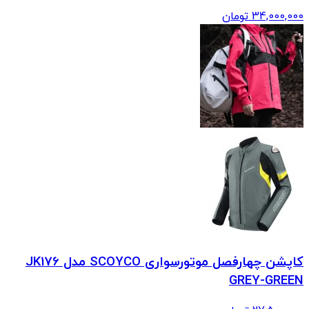
34,000,000
تومان
کاپشن چهارفصل موتورسواری SCOYCO مدل JK176
GREY-GREEN