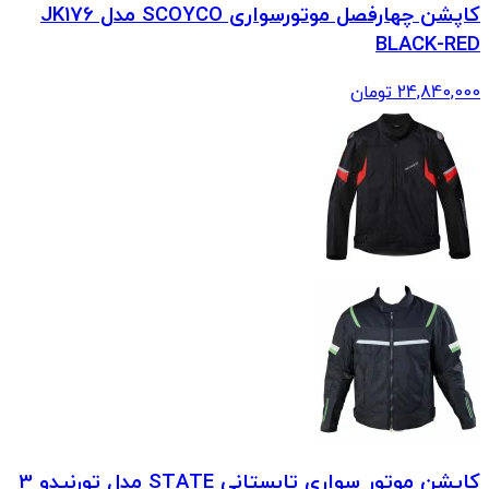
کاپشن چهارفصل موتورسواری SCOYCO مدل JK176
BLACK-RED
24,840,000
تومان
کاپشن موتور سواری تابستانی STATE مدل تورنیدو 3