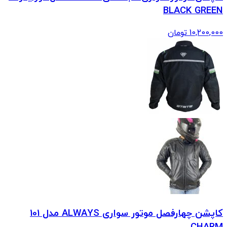
BLACK GREEN
10,200,000
تومان
کاپشن چهارفصل موتور سواری ALWAYS مدل 101