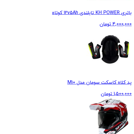
باتری KH POWER تایلندی 12v5Ah کوتاه
4,000,000
تومان
پد کلاه کاسکت سومان مدل M10
1,500,000
تومان