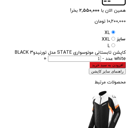
همین الان با
۲,۵۵۰,۰۰۰
بخر!
10,200,000
تومان
XL
سایز
XXL
L
کاپشن تابستانی موتوسواری STATE مدل تورنیدو3 BLACK
white عدد
-
+
افزودن به سبد خرید
راهنمای سایز کاپشن
محصولات مرتبط