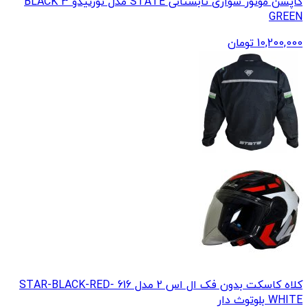
کاپشن موتور سواری تابستانی STATE مدل تورنیدو 3 BLACK
GREEN
10,200,000
تومان
کلاه کاسکت بدون فک ال اس 2 مدل 616 STAR-BLACK-RED-
WHITE بلوتوث دار