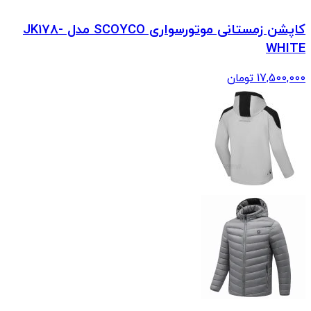
کاپشن زمستانی موتورسواری SCOYCO مدل JK178-
WHITE
17,500,000
تومان