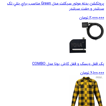
پروتکشن بدنه موتور سيکلت مدل Green مناسب براي بنلي تک
سيلندر و جفت سيلندر
2,000,000
تومان
پک قفل دیسک و قفل کابلی یونا مدل COMBO
6,100,000
تومان