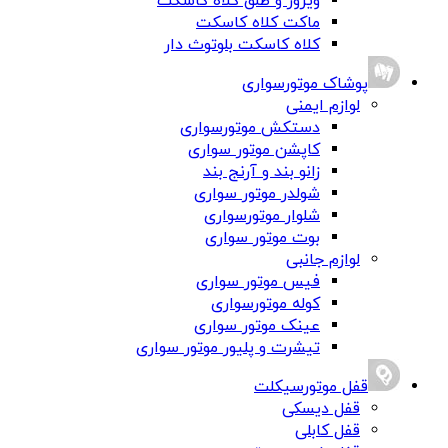
ویزور و طلق کلاه کاسکت
ماکت کلاه کاسکت
کلاه کاسکت بلوتوث دار
پوشاک موتورسواری
لوازم ایمنی
دستکش موتورسواری
کاپشن موتور سواری
زانو بند و آرنج بند
شولدر موتور سواری
شلوار موتورسواری
بوت موتور سواری
لوازم جانبی
فیس موتور سواری
کوله موتورسواری
عینک موتور سواری
تیشرت و پلیور موتور سواری
قفل موتورسیکلت
قفل دیسکی
قفل کابلی