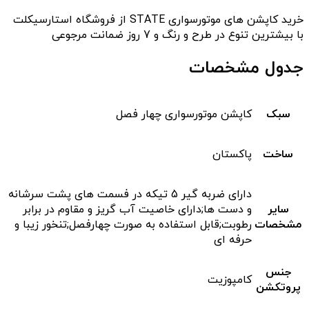
خرید کاپشن های موتورسواری STATE از فروشگاه استارسیکلت
با بیشترین تنوع در طرح و رنگ و 7 روز ضمانت مرجوعی
جدول مشخصات
سبک
کاپشن موتورسواری چهار فصل
ساخت
پاکستان
دارای ضربه گیر 5 تیکه در فسمت های پشت سرشانه
سایر
و دست ها;دارای خاصیت آب گریز و مقاوم در برابر
مشخصات
رطوبت;قابل استفاده به صورت چهارفصل;تنخور زیبا و
حرفه ای
جنس
کامپوزیت
پروتکشن