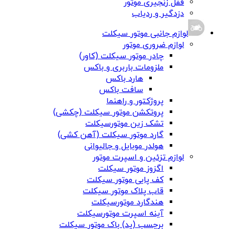
قفل زنجیری موتور
دزدگیر و ردیاب
لوازم جانبی موتور سیکلت
لوازم ضروری موتور
چادر موتور سیکلت (کاور)
ملزومات باربری و باکس
هارد باکس
سافت باکس
پروژکتور و راهنما
پروتکشن موتور سیکلت (چکشی)
تشک زین موتورسیکلت
گارد موتور سیکلت (آهن کشی)
هولدر موبایل و جالیوانی
لوازم تزئین و اسپرت موتور
اگزوز موتور سیکلت
کف پایی موتور سیکلت
قاب پلاک موتور سیکلت
هندگارد موتورسیکلت
آینه اسپرت موتورسیکلت
برچسب (پد) باک موتور سیکلت