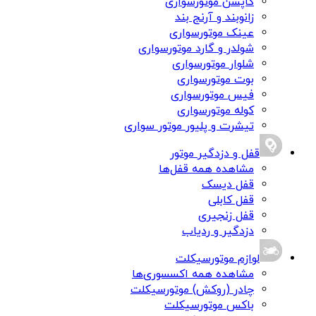
کاپشن موتورسواری
زانوبند و آرنج بند
عینک موتورسواری
شولدر و گارد موتورسواری
شلوار موتورسواری
بوت موتورسواری
فیس موتورسواری
کوله موتورسواری
تیشرت و پلیور موتور سواری
قفل و دزدگیر موتور
مشاهده همه قفل‌ها
قفل دیسک
قفل کابلی
قفل زنجیری
دزدگیر و ردیاب
لوازم موتورسیکلت
مشاهده همه اکسسوری‌ها
چادر (روکش) موتورسیکلت
باکس موتورسیکلت