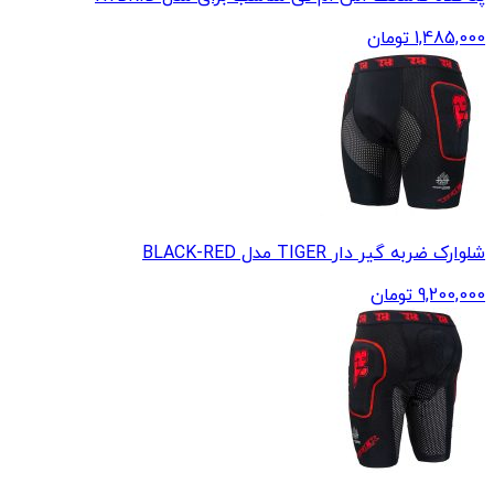
1,485,000
تومان
شلوارک ضربه گیر دار TIGER مدل BLACK-RED
9,200,000
تومان