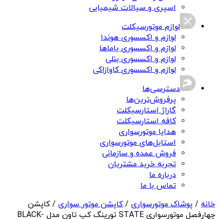
اسپری و سیالات شیمیایی
لوازم موتورسیکلت
لوازم و اکسسوری هوندا
لوازم و اکسسوری یاماها
لوازم و اکسسوری بنلی
لوازم و اکسسوری کاوازاکی
دسترسی‌ها
پرفروش‌ترین‌ها
گاراژ استارسیکلت
کافه استارسیکلت
هدایا موتورسواری
استایل‌های موتورسواری
فروش عمده و سازمانی
تجربه خرید مشتریان
درباره ما
تماس با ما
خانه
/
پوشاک موتورسواری
/
کاپشن موتور سواری
/ کاپشن
چهارفصل موتورسواری STATE تورینگ کپ تاون مدل BLACK-