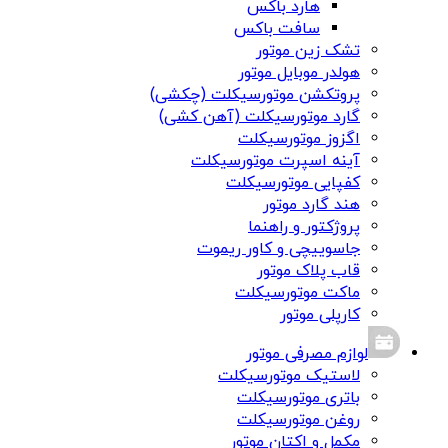
هارد باکس
سافت باکس
تشک زین موتور
هولدر موبایل موتور
پروتکشن موتورسیکلت (چکشی)
گارد موتورسیکلت (آهن کشی)
اگزوز موتورسیکلت
آینه اسپرت موتورسیکلت
کفپایی موتورسیکلت
هند گارد موتور
پروژکتور و راهنما
جاسوییچی و کاور ریموت
قاب پلاک موتور
ماکت موتورسیکلت
کارپلی موتور
لوازم مصرفی موتور
لاستیک موتورسیکلت
باتری موتورسیکلت
روغن موتورسیکلت
مکمل و اکتان موتور