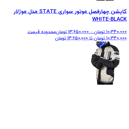
کاپشن چهارفصل موتور سواری STATE مدل موژلار
WHITE-BLACK
10,340,000
تومان
–
13,650,000
تومان
محدوده قیمت:
10,340,000 تومان تا 13,650,000 تومان