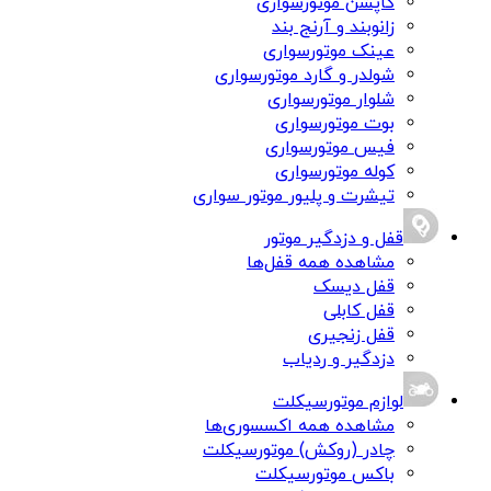
کاپشن موتورسواری
زانوبند و آرنج بند
عینک موتورسواری
شولدر و گارد موتورسواری
شلوار موتورسواری
بوت موتورسواری
فیس موتورسواری
کوله موتورسواری
تیشرت و پلیور موتور سواری
قفل و دزدگیر موتور
مشاهده همه قفل‌ها
قفل دیسک
قفل کابلی
قفل زنجیری
دزدگیر و ردیاب
لوازم موتورسیکلت
مشاهده همه اکسسوری‌ها
چادر (روکش) موتورسیکلت
باکس موتورسیکلت