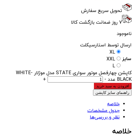
تحویل سریع سفارش
۷ روز ضمانت بازگشت کالا
ناموجود
ارسال توسط استارسیکلت
XL
سایز
XXL
L
کاپشن چهارفصل موتور سواری STATE مدل موژلار WHITE-
BLACK عدد
-
+
افزودن به سبد خرید
راهنمای سایز کاپشن
خلاصه
جدول مشخصات
نظر و بررسی‌ها
خلاصه