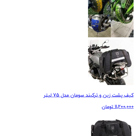
کیف پشت زین و ترکبند سومان مدل 75 لیتر
11,200,000
تومان