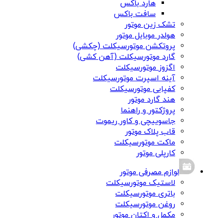
هارد باکس
سافت باکس
تشک زین موتور
هولدر موبایل موتور
پروتکشن موتورسیکلت (چکشی)
گارد موتورسیکلت (آهن کشی)
اگزوز موتورسیکلت
آینه اسپرت موتورسیکلت
کفپایی موتورسیکلت
هند گارد موتور
پروژکتور و راهنما
جاسوییچی و کاور ریموت
قاب پلاک موتور
ماکت موتورسیکلت
کارپلی موتور
لوازم مصرفی موتور
لاستیک موتورسیکلت
باتری موتورسیکلت
روغن موتورسیکلت
مکمل و اکتان موتور