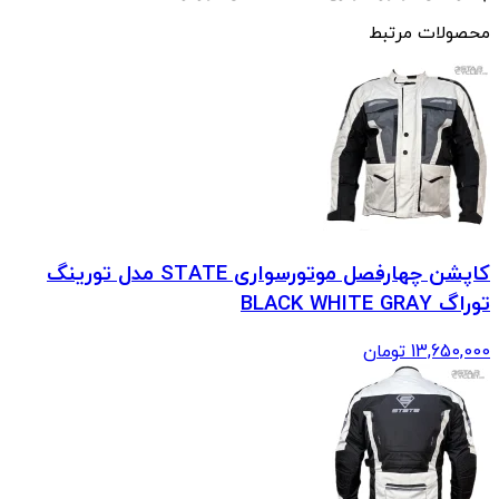
محصولات مرتبط
کاپشن چهارفصل موتورسواری STATE مدل تورینگ
توراگ BLACK WHITE GRAY
13,650,000
تومان