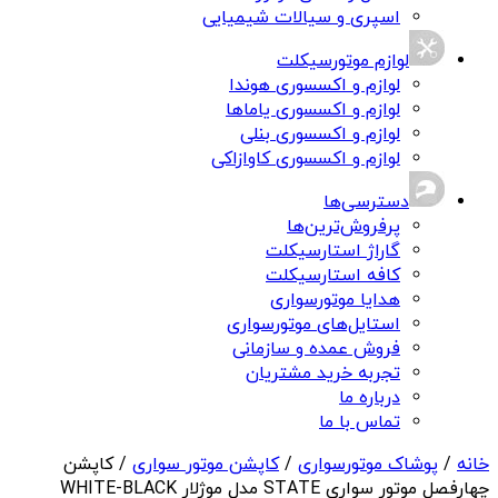
اسپری و سیالات شیمیایی
لوازم موتورسیکلت
لوازم و اکسسوری هوندا
لوازم و اکسسوری یاماها
لوازم و اکسسوری بنلی
لوازم و اکسسوری کاوازاکی
دسترسی‌ها
پرفروش‌ترین‌ها
گاراژ استارسیکلت
کافه استارسیکلت
هدایا موتورسواری
استایل‌های موتورسواری
فروش عمده و سازمانی
تجربه خرید مشتریان
درباره ما
تماس با ما
خانه
/
پوشاک موتورسواری
/
کاپشن موتور سواری
/ کاپشن
چهارفصل موتور سواری STATE مدل موژلار WHITE-BLACK