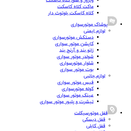
ویزور و طلق کلاه کاسکت
ماکت کلاه کاسکت
کلاه کاسکت بلوتوث دار
پوشاک موتورسواری
لوازم ایمنی
دستکش موتورسواری
کاپشن موتور سواری
زانو بند و آرنج بند
شولدر موتور سواری
شلوار موتورسواری
بوت موتور سواری
لوازم جانبی
فیس موتور سواری
کوله موتورسواری
عینک موتور سواری
تیشرت و پلیور موتور سواری
قفل موتورسیکلت
قفل دیسکی
قفل کابلی