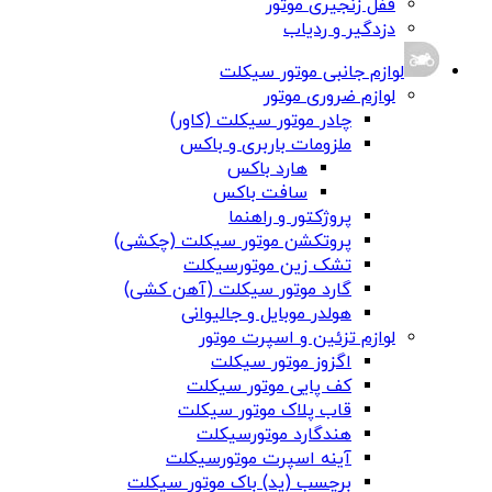
قفل زنجیری موتور
دزدگیر و ردیاب
لوازم جانبی موتور سیکلت
لوازم ضروری موتور
چادر موتور سیکلت (کاور)
ملزومات باربری و باکس
هارد باکس
سافت باکس
پروژکتور و راهنما
پروتکشن موتور سیکلت (چکشی)
تشک زین موتورسیکلت
گارد موتور سیکلت (آهن کشی)
هولدر موبایل و جالیوانی
لوازم تزئین و اسپرت موتور
اگزوز موتور سیکلت
کف پایی موتور سیکلت
قاب پلاک موتور سیکلت
هندگارد موتورسیکلت
آینه اسپرت موتورسیکلت
برچسب (پد) باک موتور سیکلت