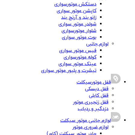
دستکش موتورسواری
کاپشن موتور سواری
زانو بند و آرنج بند
شولدر موتور سواری
شلوار موتورسواری
بوت موتور سواری
لوازم جانبی
فیس موتور سواری
کوله موتورسواری
عینک موتور سواری
تیشرت و پلیور موتور سواری
قفل موتورسیکلت
قفل دیسکی
قفل کابلی
قفل زنجیری موتور
دزدگیر و ردیاب
لوازم جانبی موتور سیکلت
لوازم ضروری موتور
چادر موتور سیکلت (کاور)