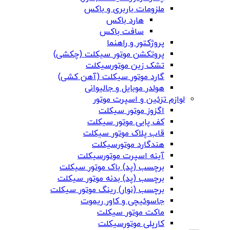
ملزومات باربری و باکس
هارد باکس
سافت باکس
پروژکتور و راهنما
پروتکشن موتور سیکلت (چکشی)
تشک زین موتورسیکلت
گارد موتور سیکلت (آهن کشی)
هولدر موبایل و جالیوانی
لوازم تزئین و اسپرت موتور
اگزوز موتور سیکلت
کف پایی موتور سیکلت
قاب پلاک موتور سیکلت
هندگارد موتورسیکلت
آینه اسپرت موتورسیکلت
برچسب (پد) باک موتور سیکلت
برچسب (پد) بدنه موتور سیکلت
برچسب (نوار) رینگ موتور سیکلت
جاسوئیچی و کاور ریموت
ماکت موتور سیکلت
کارپلی موتورسیکلت