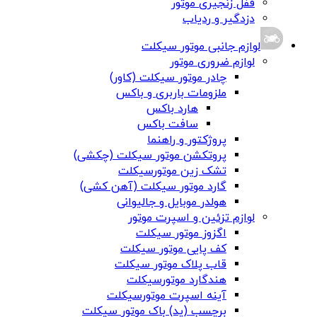
قفل زنجیری موتور
دزدگیر و ردیاب
لوازم جانبی موتور سیکلت
لوازم ضروری موتور
چادر موتور سیکلت (کاور)
ملزومات باربری و باکس
هارد باکس
سافت باکس
پروژکتور و راهنما
پروتکشن موتور سیکلت (چکشی)
تشک زین موتورسیکلت
گارد موتور سیکلت (آهن کشی)
هولدر موبایل و جالیوانی
لوازم تزئین و اسپرت موتور
اگزوز موتور سیکلت
کف پایی موتور سیکلت
قاب پلاک موتور سیکلت
هندگارد موتورسیکلت
آینه اسپرت موتورسیکلت
برچسب (پد) باک موتور سیکلت