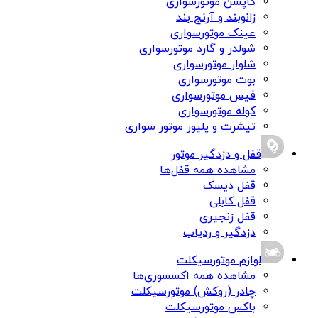
کاپشن موتورسواری
زانوبند و آرنج بند
عینک موتورسواری
شولدر و گارد موتورسواری
شلوار موتورسواری
بوت موتورسواری
فیس موتورسواری
کوله موتورسواری
تیشرت و پلیور موتور سواری
قفل و دزدگیر موتور
مشاهده همه قفل‌ها
قفل دیسک
قفل کابلی
قفل زنجیری
دزدگیر و ردیاب
لوازم موتورسیکلت
مشاهده همه اکسسوری‌ها
چادر (روکش) موتورسیکلت
باکس موتورسیکلت