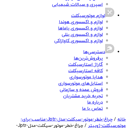
اسپری و سیالات شیمیایی
لوازم موتورسیکلت
لوازم و اکسسوری هوندا
لوازم و اکسسوری یاماها
لوازم و اکسسوری بنلی
لوازم و اکسسوری کاوازاکی
دسترسی‌ها
پرفروش‌ترین‌ها
گاراژ استارسیکلت
کافه استارسیکلت
هدایا موتورسواری
استایل‌های موتورسواری
فروش عمده و سازمانی
تجربه خرید مشتریان
درباره ما
تماس با ما
خانه
/
چراغ-خطر-موتور-سیکلت-مدل-Jptr-مناسب-برای-
موتورسیکلت-ژوپیتر
/ چراغ-خطر-موتور-سیکلت-مدل-Jptr-