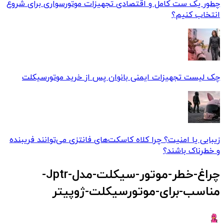
چطور یک ست کامل و اقتصادی تجهیزات موتورسواری برای شروع
انتخاب کنیم؟
چک لیست تجهیزات ایمنی بانوان پس از خرید موتورسیکلت
زیبایی یا امنیت؟ چرا کلاه‌ کاسکت‌های فانتزی می‌توانند فریبنده
و خطرناک باشند؟
چراغ-خطر-موتور-سیکلت-مدل-Jptr-
مناسب-برای-موتورسیکلت-ژوپیتر