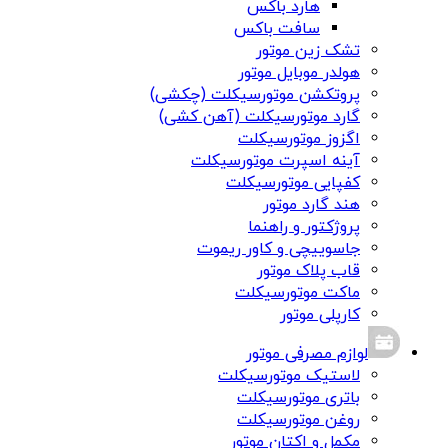
هارد باکس
سافت باکس
تشک زین موتور
هولدر موبایل موتور
پروتکشن موتورسیکلت (چکشی)
گارد موتورسیکلت (آهن کشی)
اگزوز موتورسیکلت
آینه اسپرت موتورسیکلت
کفپایی موتورسیکلت
هند گارد موتور
پروژکتور و راهنما
جاسوییچی و کاور ریموت
قاب پلاک موتور
ماکت موتورسیکلت
کارپلی موتور
لوازم مصرفی موتور
لاستیک موتورسیکلت
باتری موتورسیکلت
روغن موتورسیکلت
مکمل و اکتان موتور