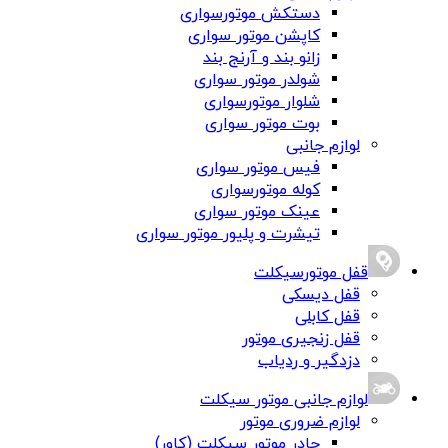
دستکش موتورسواری
کاپشن موتور سواری
زانو بند و آرنج بند
شولدر موتور سواری
شلوار موتورسواری
بوت موتور سواری
لوازم جانبی
فیس موتور سواری
کوله موتورسواری
عینک موتور سواری
تیشرت و پلیور موتور سواری
قفل موتورسیکلت
قفل دیسکی
قفل کابلی
قفل زنجیری موتور
دزدگیر و ردیاب
لوازم جانبی موتور سیکلت
لوازم ضروری موتور
چادر موتور سیکلت (کاور)