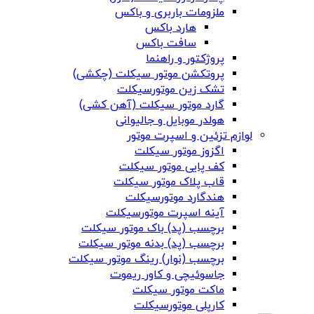
ملزومات باربری و باکس
هارد باکس
سافت باکس
پروژکتور و راهنما
پروتکشن موتور سیکلت (چکشی)
تشک زین موتورسیکلت
گارد موتور سیکلت (آهن کشی)
هولدر موبایل و جالیوانی
لوازم تزئین و اسپرت موتور
اگزوز موتور سیکلت
کف پایی موتور سیکلت
قاب پلاک موتور سیکلت
هندگارد موتورسیکلت
آینه اسپرت موتورسیکلت
برچسب (پد) باک موتور سیکلت
برچسب (پد) بدنه موتور سیکلت
برچسب (نوار) رینگ موتور سیکلت
جاسوئیچی و کاور ریموت
ماکت موتور سیکلت
کارپلی موتورسیکلت