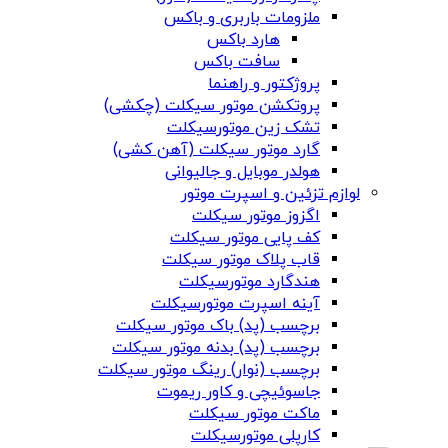
ملزومات باربری و باکس
هارد باکس
سافت باکس
پروژکتور و راهنما
پروتکشن موتور سیکلت (چکشی)
تشک زین موتورسیکلت
گارد موتور سیکلت (آهن کشی)
هولدر موبایل و جالیوانی
لوازم تزئین و اسپرت موتور
اگزوز موتور سیکلت
کف پایی موتور سیکلت
قاب پلاک موتور سیکلت
هندگارد موتورسیکلت
آینه اسپرت موتورسیکلت
برچسب (پد) باک موتور سیکلت
برچسب (پد) بدنه موتور سیکلت
برچسب (نوار) رینگ موتور سیکلت
جاسوئیچی و کاور ریموت
ماکت موتور سیکلت
کارپلی موتورسیکلت