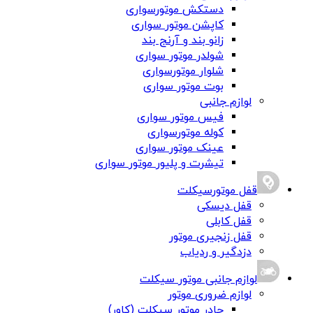
دستکش موتورسواری
کاپشن موتور سواری
زانو بند و آرنج بند
شولدر موتور سواری
شلوار موتورسواری
بوت موتور سواری
لوازم جانبی
فیس موتور سواری
کوله موتورسواری
عینک موتور سواری
تیشرت و پلیور موتور سواری
قفل موتورسیکلت
قفل دیسکی
قفل کابلی
قفل زنجیری موتور
دزدگیر و ردیاب
لوازم جانبی موتور سیکلت
لوازم ضروری موتور
چادر موتور سیکلت (کاور)