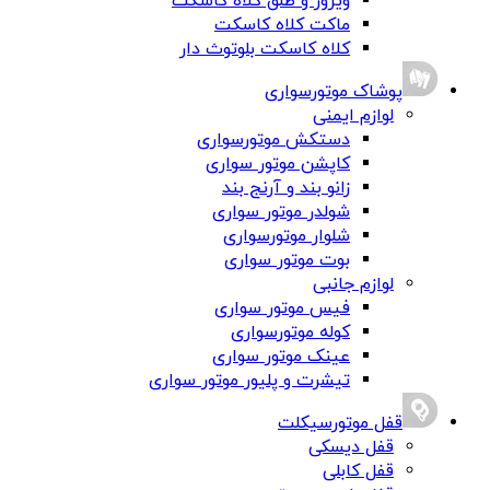
ویزور و طلق کلاه کاسکت
ماکت کلاه کاسکت
کلاه کاسکت بلوتوث دار
پوشاک موتورسواری
لوازم ایمنی
دستکش موتورسواری
کاپشن موتور سواری
زانو بند و آرنج بند
شولدر موتور سواری
شلوار موتورسواری
بوت موتور سواری
لوازم جانبی
فیس موتور سواری
کوله موتورسواری
عینک موتور سواری
تیشرت و پلیور موتور سواری
قفل موتورسیکلت
قفل دیسکی
قفل کابلی