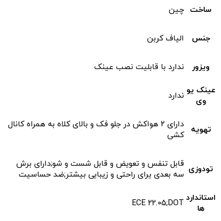
ساخت
چین
جنس
الیاف کربن
ویزور
ندارد با قابلیت نصب عینک
عینک یو
ندارد
وی
دارای 2 هواکش در جلو فک و بالای کلاه به همراه کانال
تهویه
کشی
قابل تنفس و تعویض و قابل شست و شو;دارای برش
تودوزی
سه بعدی یرای راحتی و زیبایی بیشتر;ضد حساسیت
استاندارد
ECE 22.05;DOT
ها