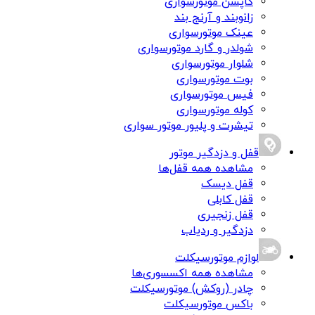
کاپشن موتورسواری
زانوبند و آرنج بند
عینک موتورسواری
شولدر و گارد موتورسواری
شلوار موتورسواری
بوت موتورسواری
فیس موتورسواری
کوله موتورسواری
تیشرت و پلیور موتور سواری
قفل و دزدگیر موتور
مشاهده همه قفل‌ها
قفل دیسک
قفل کابلی
قفل زنجیری
دزدگیر و ردیاب
لوازم موتورسیکلت
مشاهده همه اکسسوری‌ها
چادر (روکش) موتورسیکلت
باکس موتورسیکلت