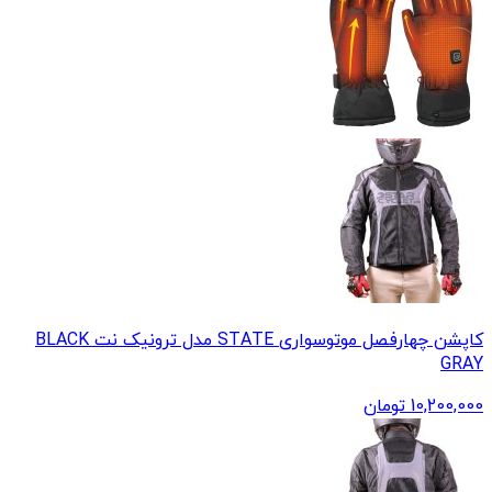
کاپشن چهارفصل موتوسواری STATE مدل ترونیک نت BLACK
GRAY
10,200,000
تومان