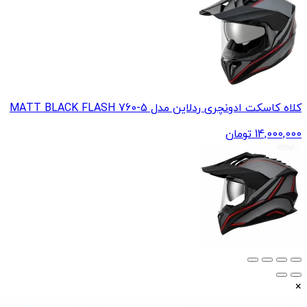
کلاه کاسکت ادونچری ردلاین مدل 5-760 MATT BLACK FLASH
14,000,000
تومان
×