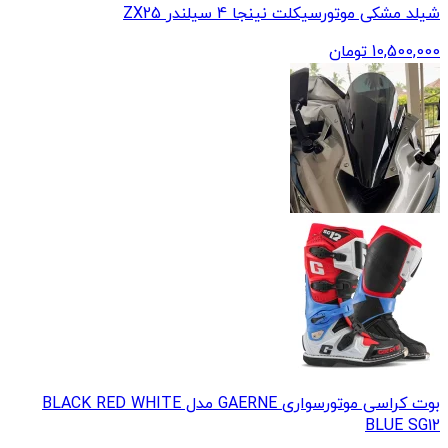
شیلد مشکی موتورسیکلت نینجا 4 سیلندر ZX25
10,500,000
تومان
بوت کراسی موتورسواری GAERNE مدل BLACK RED WHITE
BLUE SG12