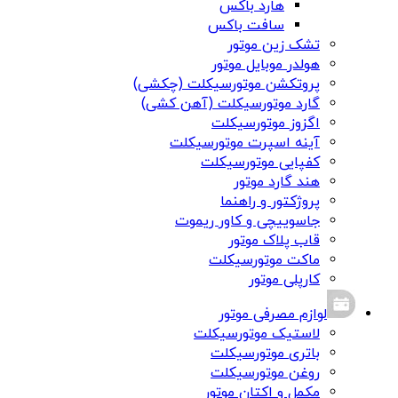
هارد باکس
سافت باکس
تشک زین موتور
هولدر موبایل موتور
پروتکشن موتورسیکلت (چکشی)
گارد موتورسیکلت (آهن کشی)
اگزوز موتورسیکلت
آینه اسپرت موتورسیکلت
کفپایی موتورسیکلت
هند گارد موتور
پروژکتور و راهنما
جاسوییچی و کاور ریموت
قاب پلاک موتور
ماکت موتورسیکلت
کارپلی موتور
لوازم مصرفی موتور
لاستیک موتورسیکلت
باتری موتورسیکلت
روغن موتورسیکلت
مکمل و اکتان موتور