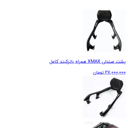
پشت صندلی XMAX همراه باترکبند کامل
27,000,000
تومان