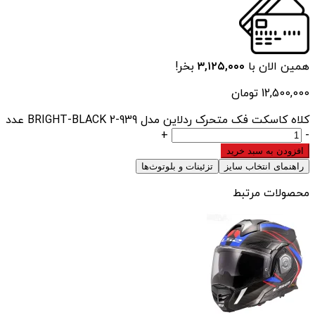
همین الان با
۳,۱۲۵,۰۰۰
بخر!
12,500,000
تومان
کلاه کاسکت فک متحرک ردلاین مدل 939-2 BRIGHT-BLACK عدد
+
-
افزودن به سبد خرید
راهنمای انتخاب سایز
تزئینات و بلوتوث‌ها
محصولات مرتبط