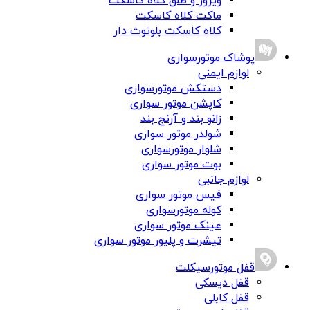
ویزور و طلق کلاه کاسکت
ماکت کلاه کاسکت
کلاه کاسکت بلوتوث دار
پوشاک موتورسواری
لوازم ایمنی
دستکش موتورسواری
کاپشن موتور سواری
زانو بند و آرنج بند
شولدر موتور سواری
شلوار موتورسواری
بوت موتور سواری
لوازم جانبی
فیس موتور سواری
کوله موتورسواری
عینک موتور سواری
تیشرت و پلیور موتور سواری
قفل موتورسیکلت
قفل دیسکی
قفل کابلی