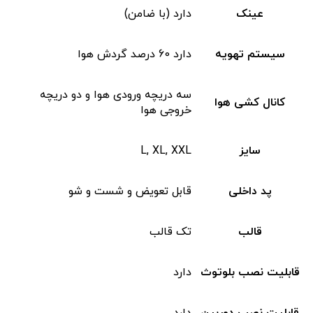
عینک
دارد (با ضامن)
سیستم تهویه
دارد 60 درصد گردش هوا
سه دریچه ورودی هوا و دو دریچه
کانال کشی هوا
خروجی هوا
سایز
L, XL, XXL
پد داخلی
قابل تعویض و شست و شو
قالب
تک قالب
قابلیت نصب بلوتوث
دارد
قابلیت نصب دوربین
دارد