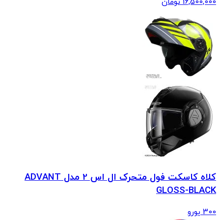
16,500,000
تومان
کلاه کاسکت فول متحرک ال اس 2 مدل ADVANT
GLOSS-BLACK
300
یورو