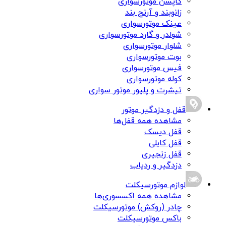
کاپشن موتورسواری
زانوبند و آرنج بند
عینک موتورسواری
شولدر و گارد موتورسواری
شلوار موتورسواری
بوت موتورسواری
فیس موتورسواری
کوله موتورسواری
تیشرت و پلیور موتور سواری
قفل و دزدگیر موتور
مشاهده همه قفل‌ها
قفل دیسک
قفل کابلی
قفل زنجیری
دزدگیر و ردیاب
لوازم موتورسیکلت
مشاهده همه اکسسوری‌ها
چادر (روکش) موتورسیکلت
باکس موتورسیکلت