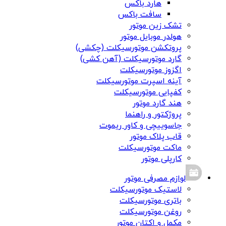
هارد باکس
سافت باکس
تشک زین موتور
هولدر موبایل موتور
پروتکشن موتورسیکلت (چکشی)
گارد موتورسیکلت (آهن کشی)
اگزوز موتورسیکلت
آینه اسپرت موتورسیکلت
کفپایی موتورسیکلت
هند گارد موتور
پروژکتور و راهنما
جاسوییچی و کاور ریموت
قاب پلاک موتور
ماکت موتورسیکلت
کارپلی موتور
لوازم مصرفی موتور
لاستیک موتورسیکلت
باتری موتورسیکلت
روغن موتورسیکلت
مکمل و اکتان موتور