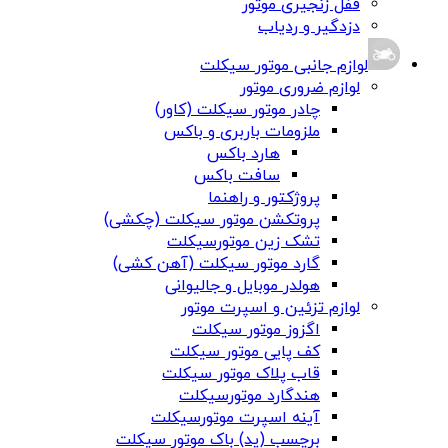
قفل زنجیری موتور
دزدگیر و ردیاب
لوازم جانبی موتور سیکلت
لوازم ضروری موتور
چادر موتور سیکلت (کاور)
ملزومات باربری و باکس
هارد باکس
سافت باکس
پروژکتور و راهنما
پروتکشن موتور سیکلت (چکشی)
تشک زین موتورسیکلت
گارد موتور سیکلت (آهن کشی)
هولدر موبایل و جالیوانی
لوازم تزئین و اسپرت موتور
اگزوز موتور سیکلت
کف پایی موتور سیکلت
قاب پلاک موتور سیکلت
هندگارد موتورسیکلت
آینه اسپرت موتورسیکلت
برچسب (پد) باک موتور سیکلت