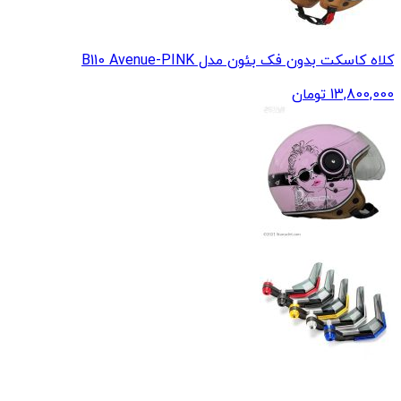
کلاه کاسکت بدون فک بئون مدل B110 Avenue-PINK
13,800,000
تومان