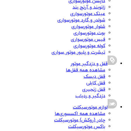
کاپشن موتورسواری
زانوبند و آرنج بند
عینک موتورسواری
شولدر و گارد موتورسواری
شلوار موتورسواری
بوت موتورسواری
فیس موتورسواری
کوله موتورسواری
تیشرت و پلیور موتور سواری
قفل و دزدگیر موتور
مشاهده همه قفل‌ها
قفل دیسک
قفل کابلی
قفل زنجیری
دزدگیر و ردیاب
لوازم موتورسیکلت
مشاهده همه اکسسوری‌ها
چادر (روکش) موتورسیکلت
باکس موتورسیکلت