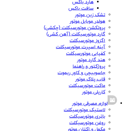
هارد باکس
سافت باکس
تشک زین موتور
هولدر موبایل موتور
پروتکشن موتورسیکلت (چکشی)
گارد موتورسیکلت (آهن کشی)
اگزوز موتورسیکلت
آینه اسپرت موتورسیکلت
کفپایی موتورسیکلت
هند گارد موتور
پروژکتور و راهنما
جاسوییچی و کاور ریموت
قاب پلاک موتور
ماکت موتورسیکلت
کارپلی موتور
لوازم مصرفی موتور
لاستیک موتورسیکلت
باتری موتورسیکلت
روغن موتورسیکلت
مکمل و اکتان موتور