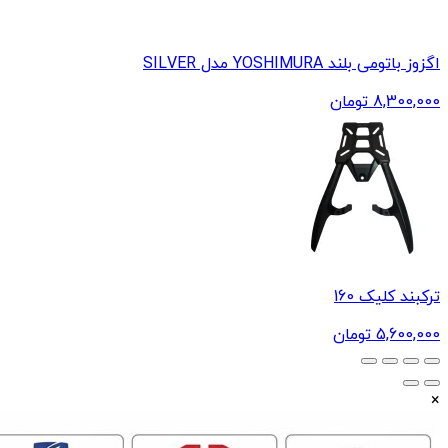
‏اگزوز باتومی بلند YOSHIMURA مدل SILVER
8,300,000
تومان
ترکبند کلیک 160
5,600,000
تومان
×