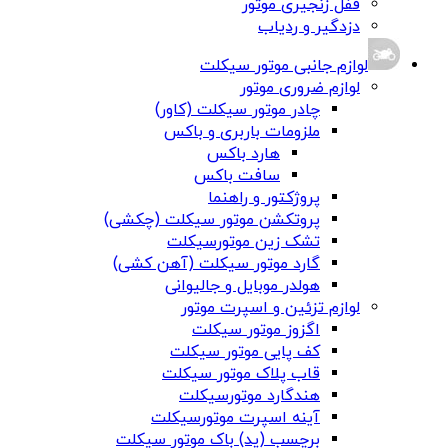
قفل زنجیری موتور
دزدگیر و ردیاب
لوازم جانبی موتور سیکلت
لوازم ضروری موتور
چادر موتور سیکلت (کاور)
ملزومات باربری و باکس
هارد باکس
سافت باکس
پروژکتور و راهنما
پروتکشن موتور سیکلت (چکشی)
تشک زین موتورسیکلت
گارد موتور سیکلت (آهن کشی)
هولدر موبایل و جالیوانی
لوازم تزئین و اسپرت موتور
اگزوز موتور سیکلت
کف پایی موتور سیکلت
قاب پلاک موتور سیکلت
هندگارد موتورسیکلت
آینه اسپرت موتورسیکلت
برچسب (پد) باک موتور سیکلت