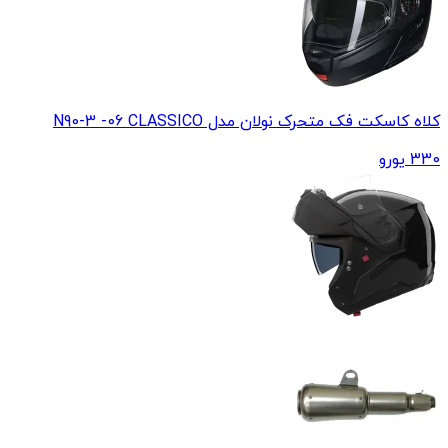
کلاه کاسکت فک متحرک نولان مدل N90-3 -06 CLASSICO
330
یورو