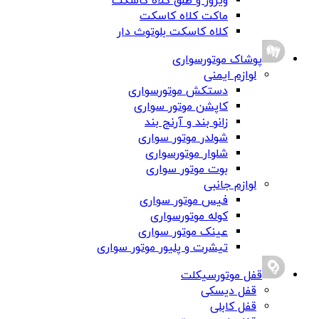
ویزور و طلق کلاه کاسکت
ماکت کلاه کاسکت
کلاه کاسکت بلوتوث دار
پوشاک موتورسواری
لوازم ایمنی
دستکش موتورسواری
کاپشن موتور سواری
زانو بند و آرنج بند
شولدر موتور سواری
شلوار موتورسواری
بوت موتور سواری
لوازم جانبی
فیس موتور سواری
کوله موتورسواری
عینک موتور سواری
تیشرت و پلیور موتور سواری
قفل موتورسیکلت
قفل دیسکی
قفل کابلی