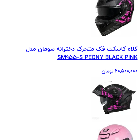
کلاه کاسکت فک متحرک دخترانه سومان مدل
SM955-S PEONY BLACK PINK
20,500,000
تومان