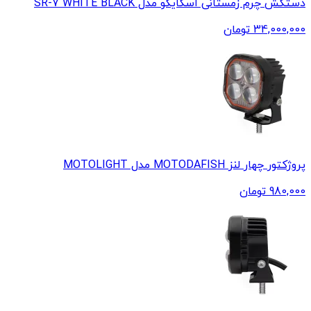
دستکش چرم زمستانی اسکایکو مدل SR-7 WHITE BLACK
34,000,000
تومان
پروژکتور چهار لنز MOTODAFISH مدل MOTOLIGHT
980,000
تومان